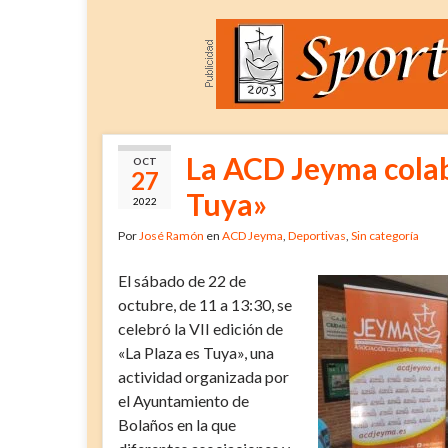
La ACD Jeyma colabo
OCT
27
Tuya»
2022
Por
José Ramón
en
ACD Jeyma
,
Deportivas
,
Sin categoría
El sábado de 22 de
octubre, de 11 a 13:30, se
celebró la VII edición de
«La Plaza es Tuya», una
actividad organizada por
el Ayuntamiento de
Bolaños en la que