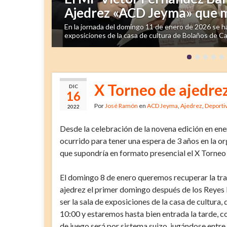
Ajedrez «ACD Jeyma» que me
XIII Torneo de Ajedrez «A
En la jornada del domingo 11 de enero de 2026 se ha
El domingo 11 de enero queremos mantener la tradic
exposiciones de la casa de cultura de Bolaños de Ca
Reyes Magos. El local de juego volverá a ser la sala
X Torneo de ajedr
DIC
16
Por
José Ramón
en
ACD Jeyma
,
Ajedrez
,
Deporti
2022
Desde la celebración de la novena edición en en
ocurrido para tener una espera de 3 años en la or
que supondría en formato presencial el X Torne
El domingo 8 de enero queremos recuperar la tra
ajedrez el primer domingo después de los Reyes 
ser la sala de exposiciones de la casa de cultura
10:00 y estaremos hasta bien entrada la tarde, c
de juego será por sistema suizo, jugándose entre