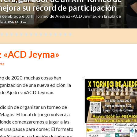
jora su récord de participación
CD Jeyma»
 celebrado el XIII Torneo de Ajedrez «ACD Jeyma», en la sala de
ión de organizar un torneo de ajedrez el primer domingo después de los
latrava, con …
 de exposiciones de …
ez «ACD Jeyma»
vas
ero de 2020, muchas cosas han
ganización de una nueva edición, la
o de Ajedrez «ACD Jeyma».
dición de organizar un torneo de
Magos. El local de juego volverá a
, donde comenzaremos a jugar a las
on una pausa para comer. El formato
 6 y 8 rondas, en función del número