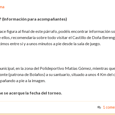
yma
3? (Información para acompañantes)
ce figura al final de este párrafo, podéis encontrar información s
e ellos, recomendaría sobre todo visitar el Castillo de Doña Beren
mos entre sí y a unos minutos a pie desde la sala de juego.
municipal, en la zona del Polideportivo Matías Gómez, mientras qu
 Monte (patrona de Bolaños) a su santuario, situado a unos 4 Km del 
añando a pie a la imagen.
e se acerque la fecha del torneo.
1 come