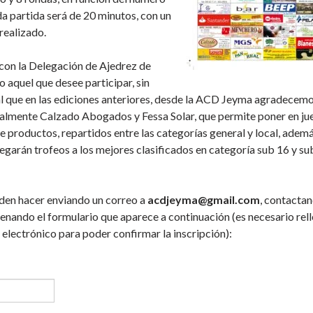
da partida será de 20 minutos, con un
realizado.
 con la Delegación de Ajedrez de
 aquel que desee participar, sin
al que en las ediciones anteriores, desde la ACD Jeyma agradecemo
ialmente Calzado Abogados y Fessa Solar, que permite poner en ju
e productos, repartidos entre las categorías general y local, adem
garán trofeos a los mejores clasificados en categoría sub 16 y su
ueden hacer enviando un correo a
acdjeyma@gmail.com
, contacta
lenando el formulario que aparece a continuación (es necesario rel
electrónico para poder confirmar la inscripción):