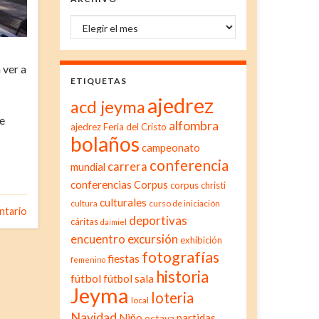
Archivo
 ver a
ETIQUETAS
ajedrez
acd jeyma
se
alfombra
ajedrez Feria del Cristo
bolaños
campeonato
conferencia
carrera
mundial
conferencias
Corpus
corpus christi
culturales
cultura
curso de iniciación
ntario
deportivas
cáritas
daimiel
excursión
encuentro
exhibición
fotografías
fiestas
femenino
historia
fútbol
fútbol sala
Jeyma
loteria
local
Navidad
Niño
partidas
octava