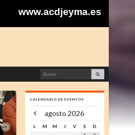
www.acdjeyma.es
Search for:
CALENDARIO DE EVENTOS
agosto
2026
L
M
M
J
V
S
D
Next