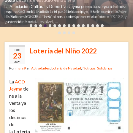
La Asociación Cultural y Deportiva Jeyma celebró con gran éxito su
esperada Comida Solidaria el pasado domingo, 16 de noviembre, en
los Salones Castilla. El evento no solo fue un encuentro
gastronómico de alto nivel, …
Lotería del Niño 2022
DIC
23
2021
Por
mars9
en
Actividades
,
Lotería de Navidad
,
Noticias
,
Solidarias
La
ACD
Jeyma
tie
ne a la
venta ya
los
décimos
de
la
Lotería