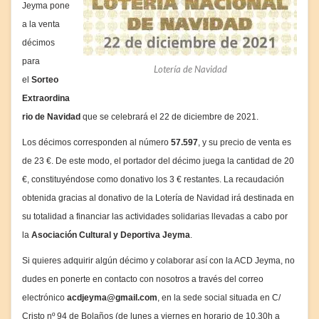
Jeyma pone
a la venta
décimos
para
Lotería de Navidad
el
Sorteo
Extraordina
rio de Navidad
que se celebrará el 22 de diciembre de 2021.
Los décimos corresponden al número
57
.597
, y su precio de venta es
de 23 €. De este modo, el portador del décimo juega la cantidad de 20
€, constituyéndose como donativo los 3 € restantes. La recaudación
obtenida gracias al donativo de la Lotería de Navidad irá destinada en
su totalidad a financiar las actividades solidarias llevadas a cabo por
la
Asociación Cultural y Deportiva Jeyma
.
Si quieres adquirir algún décimo y colaborar así con la ACD Jeyma, no
dudes en ponerte en contacto con nosotros a través del correo
electrónico
acdjeyma@gmail.com
, en la sede social situada en C/
Cristo nº 94 de Bolaños (de lunes a viernes en horario de 10.30h a