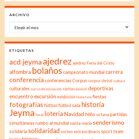
ARCHIVO
Archivo
ETIQUETAS
ajedrez
acd jeyma
ajedrez Feria del Cristo
bolaños
alfombra
carrera
campeonato mundial
conferencia
conferencias
Corpus
corpus christi
cultura
deportivas
culturales
cáritas
curso de iniciación
daimiel
excursión
encuentro
fiestas
exhibición
femenino
historia
fotografías
fútbol
fútbol sala
Jeyma
loteria
Navidad
Niño
partidas
octava
local
senderismo
simultáneas
rumbo al mundial
santa maría
solidaridad
solidaria
sport team
sorteo extraordinario
torneo