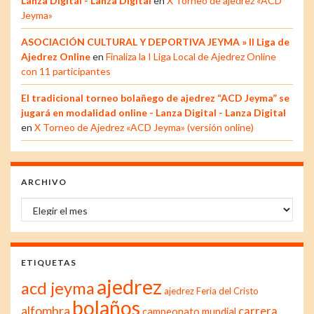
Lanza Digital - Lanza Digital
en
X Torneo de ajedrez «ACD
Jeyma»
ASOCIACIÓN CULTURAL Y DEPORTIVA JEYMA » II Liga de
Ajedrez Online
en
Finaliza la I Liga Local de Ajedrez Online
con 11 participantes
El tradicional torneo bolañego de ajedrez “ACD Jeyma” se
jugará en modalidad online - Lanza Digital - Lanza Digital
en
X Torneo de Ajedrez «ACD Jeyma» (versión online)
ARCHIVO
Archivo
ETIQUETAS
ajedrez
acd jeyma
ajedrez Feria del Cristo
bolaños
alfombra
carrera
campeonato mundial