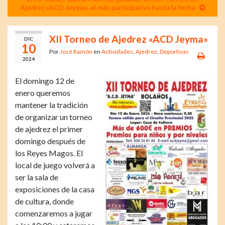
Ajedrez «ACD Jeyma», el más participativo hasta la fecha
XII Torneo de Ajedrez «ACD Jeyma»
DIC
10
Por
José Ramón
en
Actividades
,
Ajedrez
,
Deportivas
2024
El domingo 12 de
enero queremos
mantener la tradición
de organizar un torneo
de ajedrez el primer
domingo después de
los Reyes Magos. El
local de juego volverá a
ser la sala de
exposiciones de la casa
de cultura, donde
comenzaremos a jugar