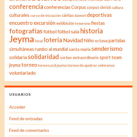
conferencia
conferencias
Corpus
corpus christi
cultura
deportivas
culturales
cáritas
curso de iniciación
daimiel
excursión
encuentro
fiestas
exhibición
femenino
historia
fotografías
fútbol
fútbol sala
Jeyma
loteria
Navidad
Niño
partidas
octava
local
senderismo
simultáneas
rumbo al mundial
santa maría
solidaridad
solidaria
sport team
sorteo extraordinario
torneo
jeyma
torneo acd jeyma
torneo de ajedrez
veteranos
voluntariado
USUARIOS
Acceder
Feed de entradas
Feed de comentarios