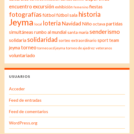
excursión
encuentro
fiestas
exhibición
femenino
historia
fotografías
fútbol
fútbol sala
Jeyma
loteria
Navidad
Niño
partidas
octava
local
senderismo
simultáneas
rumbo al mundial
santa maría
solidaridad
solidaria
sport team
sorteo extraordinario
torneo
jeyma
torneo acd jeyma
torneo de ajedrez
veteranos
voluntariado
USUARIOS
Acceder
Feed de entradas
Feed de comentarios
WordPress.org