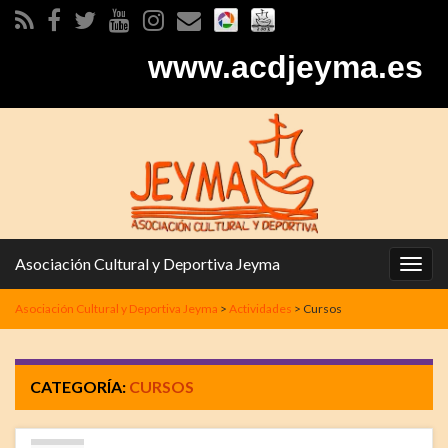
www.acdjeyma.es
Asociación Cultural y Deportiva Jeyma
Alter
la
Asociación Cultural y Deportiva Jeyma
>
Actividades
>
Cursos
nave
CATEGORÍA:
CURSOS