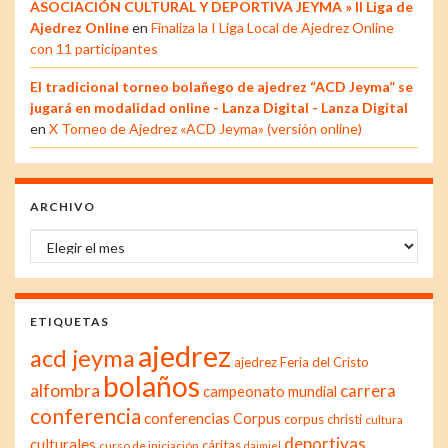
ASOCIACIÓN CULTURAL Y DEPORTIVA JEYMA » II Liga de
Ajedrez Online
en
Finaliza la I Liga Local de Ajedrez Online
con 11 participantes
El tradicional torneo bolañego de ajedrez “ACD Jeyma” se
jugará en modalidad online - Lanza Digital - Lanza Digital
en
X Torneo de Ajedrez «ACD Jeyma» (versión online)
ARCHIVO
Archivo
ETIQUETAS
ajedrez
acd jeyma
ajedrez Feria del Cristo
bolaños
alfombra
carrera
campeonato mundial
conferencia
conferencias
Corpus
corpus christi
cultura
deportivas
culturales
cáritas
curso de iniciación
daimiel