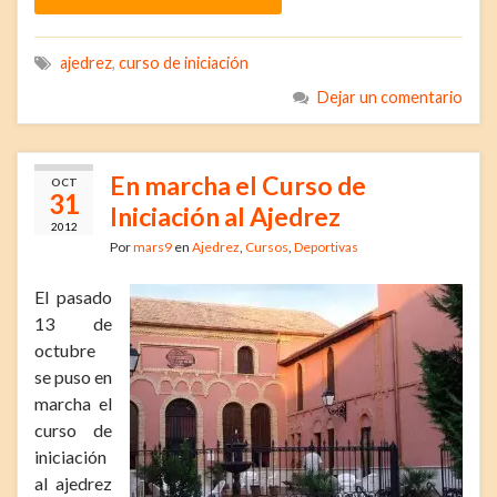
ajedrez
,
curso de iniciación
Dejar un comentario
En marcha el Curso de
OCT
31
Iniciación al Ajedrez
2012
Por
mars9
en
Ajedrez
,
Cursos
,
Deportivas
El pasado
13 de
octubre
se puso en
marcha el
curso de
iniciación
al ajedrez