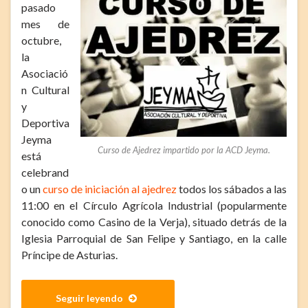
pasado
mes de
octubre,
la
Asociació
n Cultural
y
Deportiva
Jeyma
Curso de Ajedrez impartido por la ACD Jeyma.
está
celebrand
o un
curso de iniciación al ajedrez
todos los sábados a las
11:00 en el Círculo Agrícola Industrial (popularmente
conocido como Casino de la Verja), situado detrás de la
Iglesia Parroquial de San Felipe y Santiago, en la calle
Príncipe de Asturias.
Seguir leyendo