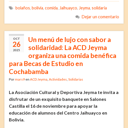
bolaños
,
bolivia
,
comida
,
Jaihuayco
,
Jeyma
,
solidaria
Dejar un comentario
Un menú de lujo con sabor a
OCT
26
solidaridad: La ACD Jeyma
2025
organiza una comida benéfica
para Becas de Estudio en
Cochabamba
Por
mars9
en
ACD Jeyma
,
Actividades
,
Solidarias
La Asociación Cultural y Deportiva Jeyma te invita a
disfrutar de un exquisito banquete en Salones
Castilla el 16 de noviembre para apoyar la
educación de alumnos del Centro Jaihuayco en
Bolivia.