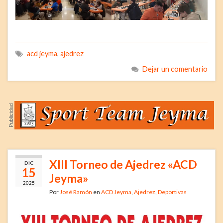
acd jeyma
,
ajedrez
Dejar un comentario
XIII Torneo de Ajedrez «ACD
DIC
15
Jeyma»
2025
Por
José Ramón
en
ACD Jeyma
,
Ajedrez
,
Deportivas