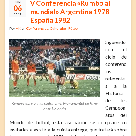
V Conferencia «Rumbo al
JUN
06
mundial» Argentina 1978 –
2012
España 1982
Por
VK
en
Conferencias
,
Culturales
,
Fútbol
Siguiendo
con el
ciclo de
conferenc
ias
referente
s a la
Historia
de los
Kempes abre el marcador en el Monumental de River
Campeon
ante Holanda.
atos del
Mundo de fútbol, esta asociación se complace en
invitarles a asistir a la quinta entrega, que tratará sobre