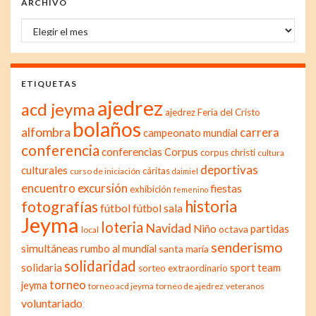
ARCHIVO
Archivo
ETIQUETAS
ajedrez
acd jeyma
ajedrez Feria del Cristo
bolaños
alfombra
carrera
campeonato mundial
conferencia
conferencias
Corpus
corpus christi
cultura
deportivas
culturales
cáritas
curso de iniciación
daimiel
excursión
encuentro
fiestas
exhibición
femenino
historia
fotografías
fútbol
fútbol sala
Jeyma
loteria
Navidad
Niño
partidas
octava
local
senderismo
simultáneas
rumbo al mundial
santa maría
solidaridad
solidaria
sport team
sorteo extraordinario
torneo
jeyma
torneo acd jeyma
torneo de ajedrez
veteranos
voluntariado