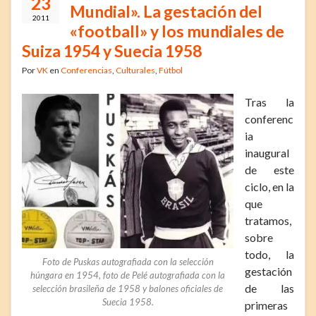
23
Mundial». La gestación del
2011
«football» y los mundiales de
Suiza 1954 y Suecia 1958
Por
VK
en
Conferencias
,
Culturales
,
Fútbol
Tras la
conferenc
ia
inaugural
de este
ciclo, en la
que
tratamos,
sobre
todo, la
Foto de Puskas autografiada con la selección
gestación
húngara en 1954, foto de Pelé autografiada con la
de las
selección brasileña de 1958 y balones oficiales de
Suecia 1958.
primeras