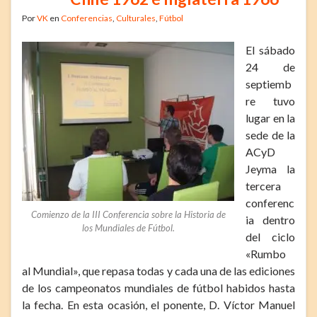
Por
VK
en
Conferencias
,
Culturales
,
Fútbol
El sábado
24 de
septiemb
re tuvo
lugar en la
sede de la
ACyD
Jeyma la
tercera
conferenc
Comienzo de la III Conferencia sobre la Historia de
ia dentro
los Mundiales de Fútbol.
del ciclo
«Rumbo
al Mundial», que repasa todas y cada una de las ediciones
de los campeonatos mundiales de fútbol habidos hasta
la fecha. En esta ocasión, el ponente, D. Víctor Manuel