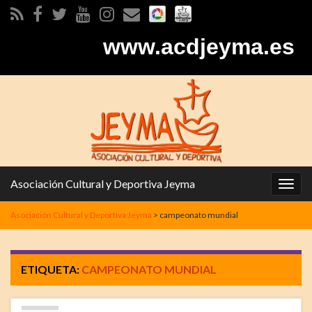
www.acdjeyma.es
Asociación Cultural y Deportiva Jeyma
Alter
la
Asociación Cultural y Deportiva Jeyma
>
campeonato mundial
nave
ETIQUETA:
CAMPEONATO MUNDIAL