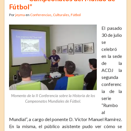
Fútbol”
Por
jeyma
en
Conferencias
,
Culturales
,
Fútbol
El pasado
30 de julio
se
celebró
en la sede
de la
ACDJ la
segunda
conferenc
ia de la
Momento de la II Conferencia sobre la Historia de los
serie
Campeonatos Mundiales de Fútbol.
“Rumbo
al
Mundial”, a cargo del ponente D. Víctor Manuel Ramírez.
En la misma, el público asistente pudo ver cómo se