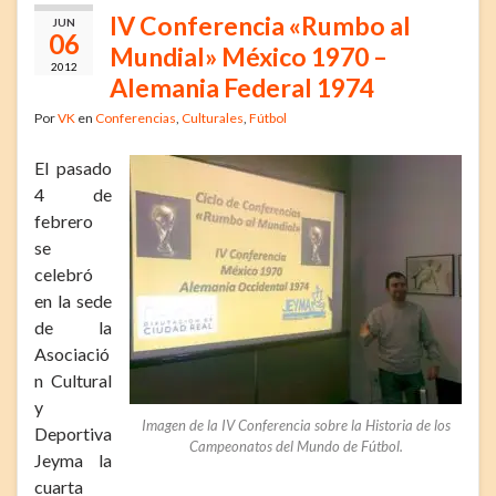
IV Conferencia «Rumbo al
JUN
06
Mundial» México 1970 –
2012
Alemania Federal 1974
Por
VK
en
Conferencias
,
Culturales
,
Fútbol
El pasado
4 de
febrero
se
celebró
en la sede
de la
Asociació
n Cultural
y
Imagen de la IV Conferencia sobre la Historia de los
Deportiva
Campeonatos del Mundo de Fútbol.
Jeyma la
cuarta