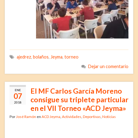
ajedrez
,
bolaños
,
Jeyma
,
torneo
Dejar un comentario
El MF Carlos García Moreno
ENE
07
consigue su triplete particular
2018
en el VII Torneo «ACD Jeyma»
Por
José Ramón
en
ACD Jeyma
,
Actividades
,
Deportivas
,
Noticias