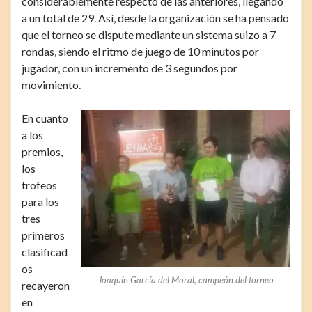
considerablemente respecto de las anteriores, llegando
a un total de 29. Así, desde la organización se ha pensado
que el torneo se dispute mediante un sistema suizo a 7
rondas, siendo el ritmo de juego de 10 minutos por
jugador, con un incremento de 3 segundos por
movimiento.
En cuanto
a los
premios,
los
trofeos
para los
tres
primeros
clasificad
os
Joaquín García del Moral, campeón del torneo
recayeron
en