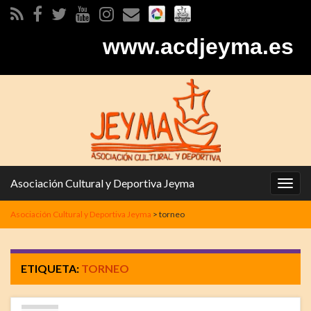
www.acdjeyma.es
Asociación Cultural y Deportiva Jeyma
Alter
la
Asociación Cultural y Deportiva Jeyma
>
torneo
nave
ETIQUETA:
TORNEO