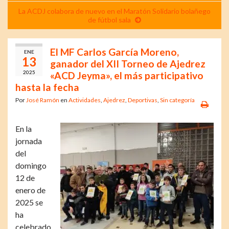
La ACDJ colabora de nuevo en el Maratón Solidario bolañego
de fútbol sala
El MF Carlos García Moreno,
ENE
13
ganador del XII Torneo de Ajedrez
2025
«ACD Jeyma», el más participativo
hasta la fecha
Por
José Ramón
en
Actividades
,
Ajedrez
,
Deportivas
,
Sin categoría
En la
jornada
del
domingo
12 de
enero de
2025 se
ha
celebrado