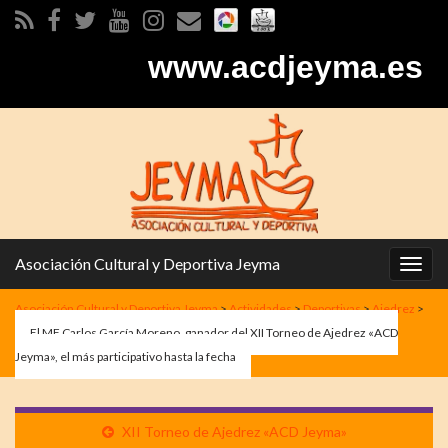
www.acdjeyma.es
Asociación Cultural y Deportiva Jeyma
Alter
la
Asociación Cultural y Deportiva Jeyma
>
Actividades
>
Deportivas
>
Ajedrez
>
nave
El MF Carlos García Moreno, ganador del XII Torneo de Ajedrez «ACD
Jeyma», el más participativo hasta la fecha
XII Torneo de Ajedrez «ACD Jeyma»