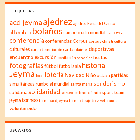
ETIQUETAS
ajedrez
acd jeyma
ajedrez Feria del Cristo
bolaños
alfombra
carrera
campeonato mundial
conferencia
conferencias
Corpus
corpus christi
cultura
deportivas
culturales
cáritas
curso de iniciación
daimiel
excursión
encuentro
fiestas
exhibición
femenino
historia
fotografías
fútbol
fútbol sala
Jeyma
loteria
Navidad
Niño
partidas
octava
local
senderismo
simultáneas
rumbo al mundial
santa maría
solidaridad
solidaria
sport team
sorteo extraordinario
torneo
jeyma
torneo acd jeyma
torneo de ajedrez
veteranos
voluntariado
USUARIOS