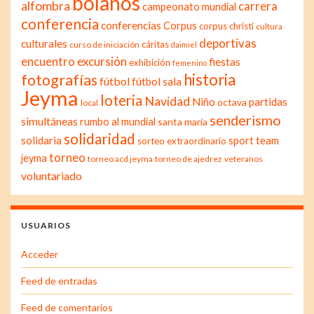
bolaños
alfombra
carrera
campeonato mundial
conferencia
conferencias
Corpus
corpus christi
cultura
deportivas
culturales
cáritas
curso de iniciación
daimiel
excursión
encuentro
fiestas
exhibición
femenino
historia
fotografías
fútbol
fútbol sala
Jeyma
loteria
Navidad
Niño
partidas
octava
local
senderismo
simultáneas
rumbo al mundial
santa maría
solidaridad
solidaria
sport team
sorteo extraordinario
torneo
jeyma
torneo acd jeyma
torneo de ajedrez
veteranos
voluntariado
USUARIOS
Acceder
Feed de entradas
Feed de comentarios