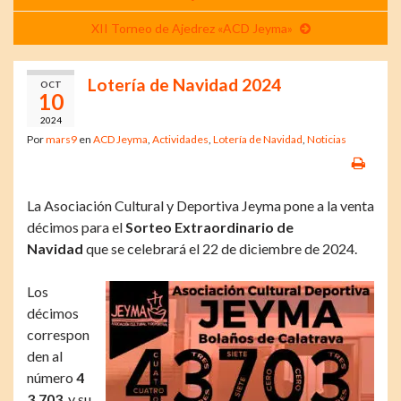
XII Torneo de Ajedrez «ACD Jeyma»
Lotería de Navidad 2024
OCT
10
2024
Por
mars9
en
ACD Jeyma
,
Actividades
,
Lotería de Navidad
,
Noticias
La Asociación Cultural y Deportiva Jeyma pone a la venta
décimos para el
Sorteo Extraordinario de
Navidad
que se celebrará el 22 de diciembre de 2024.
Los
décimos
correspon
den al
número
4
3.703
, y su