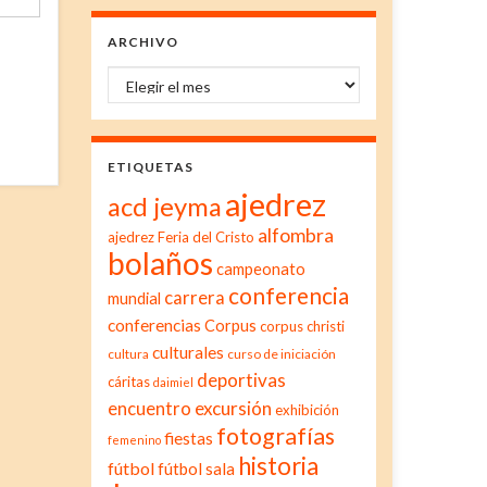
ARCHIVO
Archivo
ETIQUETAS
ajedrez
acd jeyma
alfombra
ajedrez Feria del Cristo
bolaños
campeonato
conferencia
carrera
mundial
conferencias
Corpus
corpus christi
culturales
cultura
curso de iniciación
deportivas
cáritas
daimiel
excursión
encuentro
exhibición
fotografías
fiestas
femenino
historia
fútbol
fútbol sala