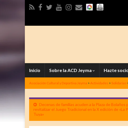
Inicio
Sobre la ACD Jeyma
Hazte soci
Asociación Cultural y Deportiva Jeyma
>
Actividades
>
Solidarias
Decenas de familias acuden a la Plaza de Bolaños 
revitalizar el Juego Tradicional en la X edición de «La 
Tuya»