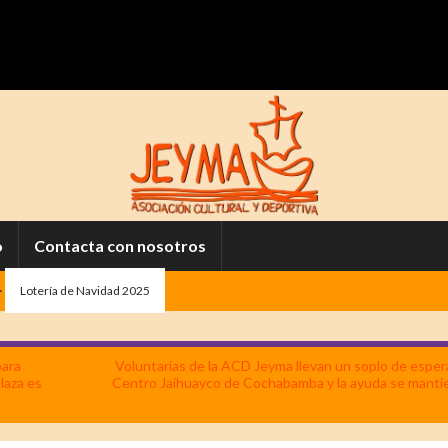
o
Contacta con nosotros
>
Lotería de Navidad 2025
para
Voluntarias de la ACD Jeyma llevan un soplo de esper
Plaza es
Centro Jaihuayco de Cochabamba y la ayuda se manti