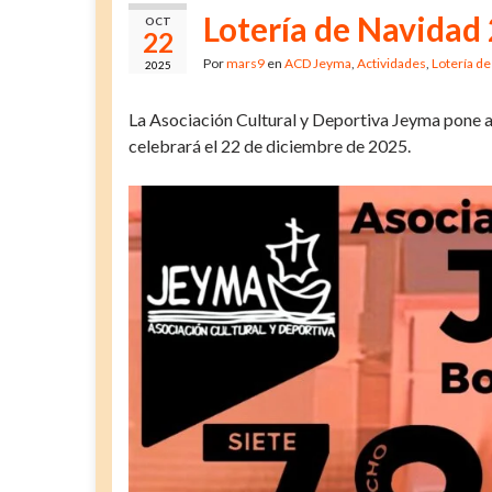
Lotería de Navidad
OCT
22
Por
mars9
en
ACD Jeyma
,
Actividades
,
Lotería d
2025
La Asociación Cultural y Deportiva Jeyma pone a
celebrará el 22 de diciembre de 2025.