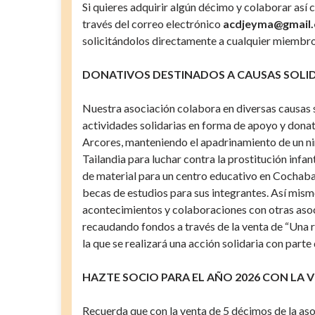
Si quieres adquirir algún décimo y colaborar así
través del correo electrónico
acdjeyma@gmail
solicitándolos directamente a cualquier miembro
DONATIVOS DESTINADOS A CAUSAS SOLI
Nuestra asociación colabora en diversas causas so
actividades solidarias en forma de apoyo y dona
Arcores, manteniendo el apadrinamiento de un niñ
Tailandia para luchar contra la prostitución inf
de material para un centro educativo en Cochaba
becas de estudios para sus integrantes. Así mismo
acontecimientos y colaboraciones con otras asoc
recaudando fondos a través de la venta de “Una r
la que se realizará una acción solidaria con parte
HAZTE SOCIO PARA EL AÑO 2026 CON LA 
Recuerda que con la venta de 5 décimos de la asoc