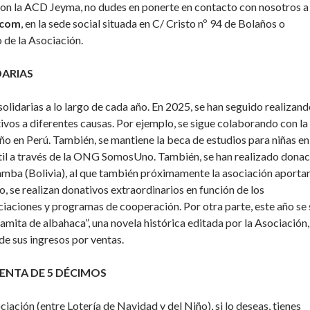
 con la ACD Jeyma, no dudes en ponerte en contacto con nosotros a
.com
, en la sede social situada en C/ Cristo nº 94 de Bolaños o
 de la Asociación.
DARIAS
lidarias a lo largo de cada año. En 2025, se han seguido realizand
tivos a diferentes causas. Por ejemplo, se sigue colaborando con 
o en Perú. También, se mantiene la beca de estudios para niñas en
antil a través de la ONG SomosUno. También, se han realizado dona
mba (Bolivia), al que también próximamente la asociación aporta
, se realizan donativos extraordinarios en función de los
iaciones y programas de cooperación. Por otra parte, este año se 
amita de albahaca”, una novela histórica editada por la Asociación,
 de sus ingresos por ventas.
VENTA DE 5 DÉCIMOS
iación (entre Lotería de Navidad y del Niño), si lo deseas, tienes