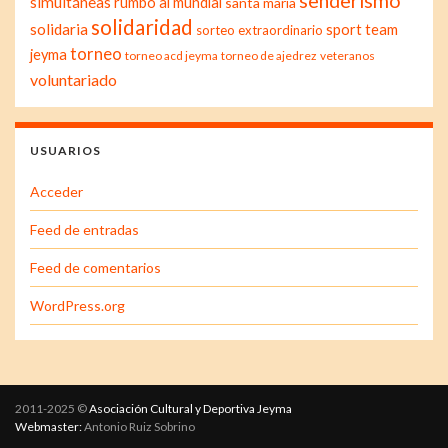
senderismo
simultáneas
rumbo al mundial
santa maría
solidaridad
solidaria
sport team
sorteo extraordinario
torneo
jeyma
torneo acd jeyma
torneo de ajedrez
veteranos
voluntariado
USUARIOS
Acceder
Feed de entradas
Feed de comentarios
WordPress.org
2011-2025 ©
Asociación Cultural y Deportiva Jeyma
Webmaster:
Antonio Ruiz Sobrino