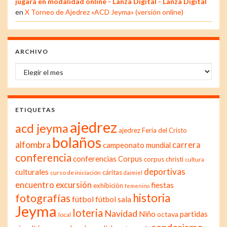
jugará en modalidad online - Lanza Digital - Lanza Digital
en
X Torneo de Ajedrez «ACD Jeyma» (versión online)
ARCHIVO
Archivo
ETIQUETAS
ajedrez
acd jeyma
ajedrez Feria del Cristo
bolaños
alfombra
carrera
campeonato mundial
conferencia
conferencias
Corpus
corpus christi
cultura
deportivas
culturales
cáritas
curso de iniciación
daimiel
excursión
encuentro
fiestas
exhibición
femenino
historia
fotografías
fútbol
fútbol sala
Jeyma
loteria
Navidad
Niño
partidas
octava
local