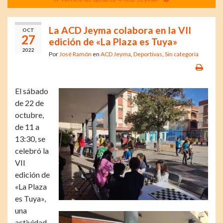
La ACD Jeyma colabora en la VII
OCT
27
edición de «La Plaza es Tuya»
2022
Por
José Ramón
en
ACD Jeyma
,
Deportivas
,
Sin categoría
El sábado
de 22 de
octubre,
de 11 a
13:30, se
celebró la
VII
edición de
«La Plaza
es Tuya»,
una
actividad