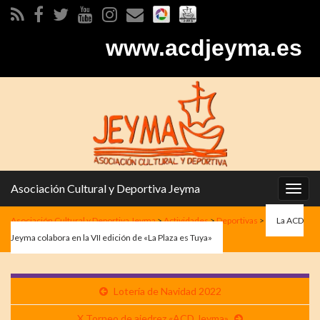
www.acdjeyma.es
Asociación Cultural y Deportiva Jeyma
Alter
la
Asociación Cultural y Deportiva Jeyma
>
Actividades
>
Deportivas
>
La ACD
nave
Jeyma colabora en la VII edición de «La Plaza es Tuya»
Lotería de Navidad 2022
X Torneo de ajedrez «ACD Jeyma»