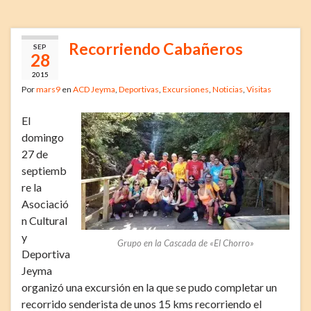
Recorriendo Cabañeros
SEP
28
2015
Por
mars9
en
ACD Jeyma
,
Deportivas
,
Excursiones
,
Noticias
,
Visitas
El
domingo
27 de
septiemb
re la
Asociació
n Cultural
y
Grupo en la Cascada de «El Chorro»
Deportiva
Jeyma
organizó una excursión en la que se pudo completar un
recorrido senderista de unos 15 kms recorriendo el