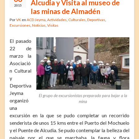
Alcudia y Visita al museo de
2015
las minas de Almadén
Por
VK
en
ACD Jeyma
,
Actividades
,
Culturales
,
Deportivas
,
Excursiones
,
Noticias
,
Visitas
El pasado
22 de
marzo la
Asociació
n Cultural
y
Deportiva
Jeyma
El grupo de excursionistas preparado para bajar a la
organizó
mina
una
excursión en la que se pudo completar un recorrido
senderista de unos 15 kms entre el Puerto del Mochuelo
y el Puente de Alcudia. Se pudo contemplar la belleza del
paisaje por el que se marchaba, la fauna y flora