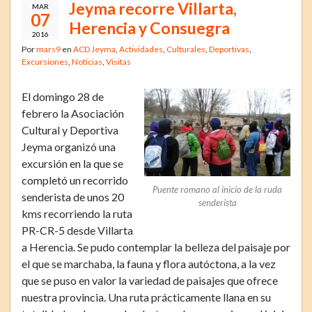
Jeyma recorre Villarta,
MAR
07
Herencia y Consuegra
2016
Por
mars9
en
ACD Jeyma
,
Actividades
,
Culturales
,
Deportivas
,
Excursiones
,
Noticias
,
Visitas
El domingo 28 de
febrero la Asociación
Cultural y Deportiva
Jeyma organizó una
excursión en la que se
completó un recorrido
Puente romano al inicio de la ruda
senderista de unos 20
senderista
kms recorriendo la ruta
PR-CR-5 desde Villarta
a Herencia. Se pudo contemplar la belleza del paisaje por
el que se marchaba, la fauna y flora autóctona, a la vez
que se puso en valor la variedad de paisajes que ofrece
nuestra provincia. Una ruta prácticamente llana en su