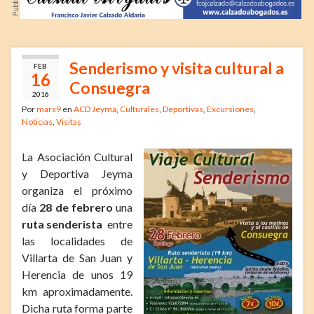
Senderismo y visita cultural a
FEB
16
Consuegra
2016
Por
mars9
en
ACD Jeyma
,
Culturales
,
Deportivas
,
Excursiones
,
Noticias
,
Visitas
La Asociación Cultural
y Deportiva Jeyma
organiza el próximo
día
28 de febrero
una
ruta senderista
entre
las localidades de
Villarta de San Juan y
Herencia de unos 19
km aproximadamente.
Dicha ruta forma parte