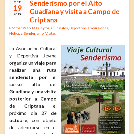
Senderismo por el Alto
OCT
19
Guadiana y visita a Campo de
2019
Criptana
Por
mars9
en
ACD Jeyma
,
Culturales
,
Deportivas
,
Excursiones
,
Noticias
,
Senderismo
,
Visitas
La Asociación Cultural
y Deportiva Jeyma
organiza un
viaje para
realizar una ruta
senderista por el
curso alto del
Guadiana y una visita
posterior a Campo
de Criptana
el
próximo día
27 de
octubre
, con objeto
de adentrarse en el