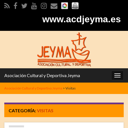
www.acdjeyma.es
Asociación Cultural y Deportiva Jeyma
Alter
la
Asociación Cultural y Deportiva Jeyma
>
Visitas
nave
CATEGORÍA:
VISITAS