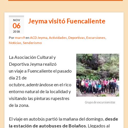
Jeyma visitó Fuencaliente
NOV
06
2018
Por
mars9
en
ACD Jeyma
,
Actividades
,
Deportivas
,
Excursiones
,
Noticias
,
Senderismo
La Asociación Cultural y
Deportiva Jeyma realizó
un viaje a Fuencaliente el pasado
día 21 de
octubre, adentrándose en el rico
entorno natural de la localidad y
visitando las pinturas rupestres
Grupo de excursionistas
de la zona.
El viaje en autobús partió la mañana del domingo,
desde
la estación de autobuses de Bolaños
. Llegados al