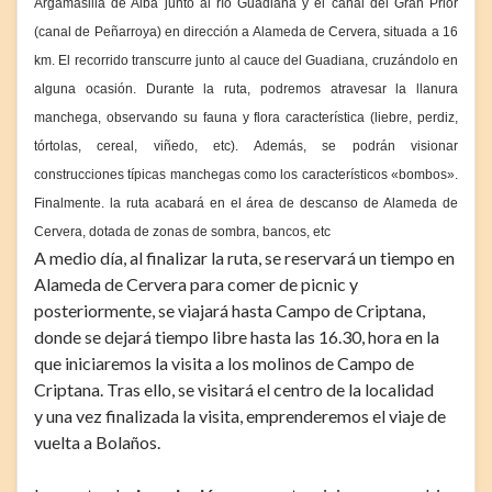
Argamasilla de Alba junto al río Guadiana y el canal del Gran Prior
(canal de Peñarroya) en dirección a Alameda de Cervera, situada a 16
km. El recorrido transcurre junto al cauce del Guadiana, cruzándolo en
alguna ocasión. Durante la ruta, podremos atravesar la llanura
manchega, observando su fauna y flora característica (liebre, perdiz,
tórtolas, cereal, viñedo, etc). Además, se podrán visionar
construcciones típicas manchegas como los característicos «bombos».
Finalmente. la ruta acabará en el área de descanso de Alameda de
Cervera, dotada de zonas de sombra, bancos, etc
A medio día, al finalizar la ruta, se reservará un tiempo en
Alameda de Cervera para comer de picnic y
posteriormente, se viajará hasta Campo de Criptana,
donde se dejará tiempo libre hasta las 16.30, hora en la
que iniciaremos la visita a los molinos de Campo de
Criptana. Tras ello, se visitará el centro de la localidad
y una vez finalizada la visita, emprenderemos el viaje de
vuelta a Bolaños.