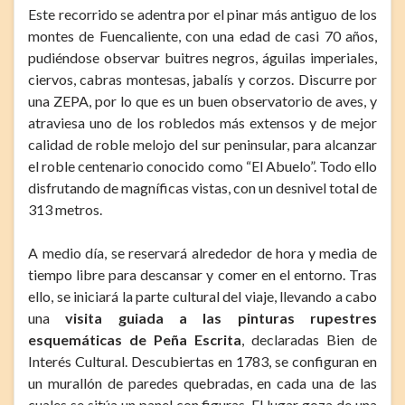
Este recorrido se adentra por el pinar más antiguo de los
montes de Fuencaliente, con una edad de casi 70 años,
pudiéndose observar buitres negros, águilas imperiales,
ciervos, cabras montesas, jabalís y corzos. Discurre por
una ZEPA, por lo que es un buen observatorio de aves, y
atraviesa uno de los robledos más extensos y de mejor
calidad de roble melojo del sur peninsular, para alcanzar
el roble centenario conocido como “El Abuelo”. Todo ello
disfrutando de magníficas vistas, con un desnivel total de
313 metros.
A medio día, se reservará alrededor de hora y media de
tiempo libre para descansar y comer en el entorno. Tras
ello, se iniciará la parte cultural del viaje, llevando a cabo
una
visita guiada a las pinturas rupestres
esquemáticas de Peña Escrita
, declaradas Bien de
Interés Cultural. Descubiertas en 1783, se configuran en
un murallón de paredes quebradas, en cada una de las
cuales se sitúa un panel con figuras. El lugar goza de una