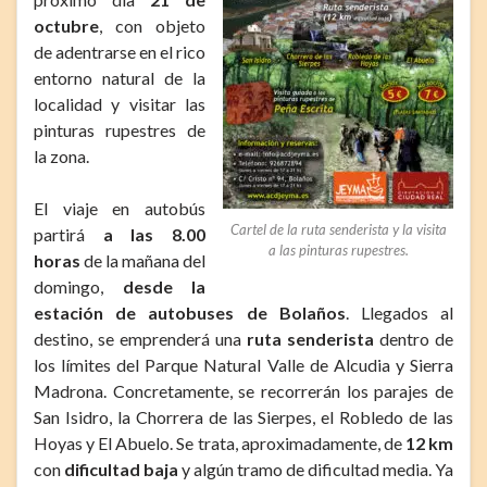
octubre
, con objeto
de adentrarse en el rico
entorno natural de la
localidad y visitar las
pinturas rupestres de
la zona.
El viaje en autobús
Cartel de la ruta senderista y la visita
partirá
a las 8.00
a las pinturas rupestres.
horas
de la mañana del
domingo,
desde la
estación de autobuses de Bolaños
. Llegados al
destino, se emprenderá una
ruta senderista
dentro de
los límites del Parque Natural Valle de Alcudia y Sierra
Madrona. Concretamente, se recorrerán los parajes de
San Isidro, la Chorrera de las Sierpes, el Robledo de las
Hoyas y El Abuelo. Se trata, aproximadamente, de
12 km
con
dificultad baja
y algún tramo de dificultad media. Ya