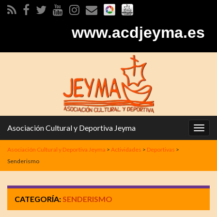
www.acdjeyma.es
Asociación Cultural y Deportiva Jeyma
Alter
la
Asociación Cultural y Deportiva Jeyma
>
Actividades
>
Deportivas
>
nave
Senderismo
CATEGORÍA:
SENDERISMO