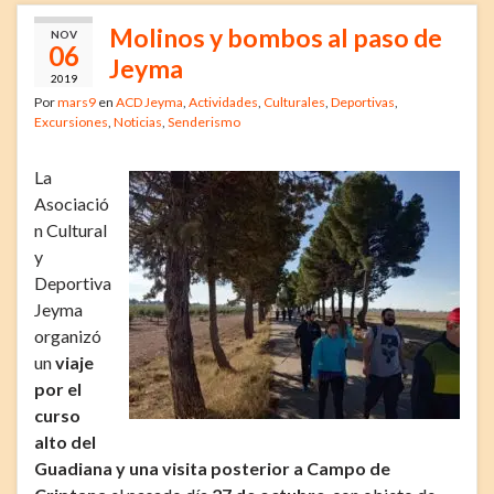
Molinos y bombos al paso de
NOV
06
Jeyma
2019
Por
mars9
en
ACD Jeyma
,
Actividades
,
Culturales
,
Deportivas
,
Excursiones
,
Noticias
,
Senderismo
La
Asociació
n Cultural
y
Deportiva
Jeyma
organizó
un
viaje
por el
curso
alto del
Guadiana y una visita posterior a Campo de