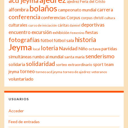
acd jeyma
ajedrez Feria del Cristo
bolaños
alfombra
carrera
campeonato mundial
conferencia
conferencias
Corpus
corpus christi
cultura
deportivas
culturales
cáritas
curso de iniciación
daimiel
excursión
encuentro
fiestas
exhibición
femenino
historia
fotografías
fútbol
fútbol sala
Jeyma
loteria
Navidad
Niño
partidas
octava
local
senderismo
simultáneas
rumbo al mundial
santa maría
solidaridad
solidaria
sport team
sorteo extraordinario
torneo
jeyma
torneo acd jeyma
torneo de ajedrez
veteranos
voluntariado
USUARIOS
Acceder
Feed de entradas