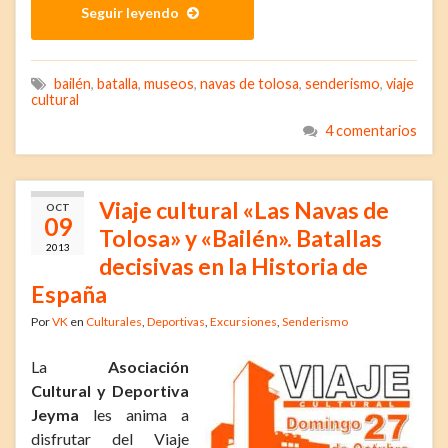
Seguir leyendo
bailén
,
batalla
,
museos
,
navas de tolosa
,
senderismo
,
viaje
cultural
4 comentarios
Viaje cultural «Las Navas de
OCT
09
Tolosa» y «Bailén». Batallas
2013
decisivas en la Historia de
España
Por
VK
en
Culturales
,
Deportivas
,
Excursiones
,
Senderismo
La
Asociación
Cultural y Deportiva
Jeyma
les anima a
disfrutar del Viaje