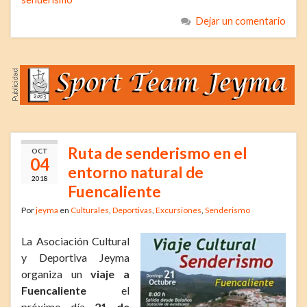
Dejar un comentario
Ruta de senderismo en el
OCT
04
entorno natural de
2018
Fuencaliente
Por
jeyma
en
Culturales
,
Deportivas
,
Excursiones
,
Senderismo
La Asociación Cultural
y Deportiva Jeyma
organiza un
viaje a
Fuencaliente
el
próximo día
21 de