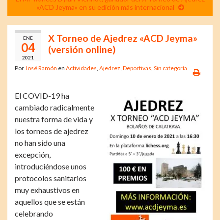
«ACD Jeyma» en su edición más internacional
X Torneo de Ajedrez «ACD Jeyma»
ENE
04
(versión online)
2021
Por
José Ramón
en
Actividades
,
Ajedrez
,
Deportivas
,
Sin categoría
El COVID-19 ha
cambiado radicalmente
nuestra forma de vida y
los torneos de ajedrez
no han sido una
excepción,
introduciéndose unos
protocolos sanitarios
muy exhaustivos en
aquellos que se están
celebrando