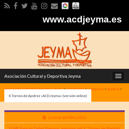
www.acdjeyma.es
Asociación Cultural y Deportiva Jeyma
Alter
la
Asociación Cultural y Deportiva Jeyma
>
Actividades
>
Deportivas
>
Ajedrez
>
nave
X Torneo de Ajedrez «ACD Jeyma» (versión online)
Lotería del Niño 2021
El MF francés Dylan Viennot, ganador del X Torneo de Ajedrez