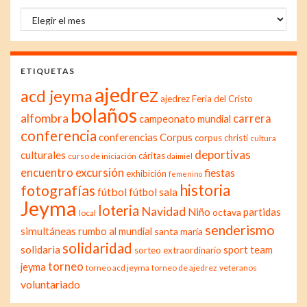
Archivo
ETIQUETAS
ajedrez
acd jeyma
ajedrez Feria del Cristo
bolaños
alfombra
carrera
campeonato mundial
conferencia
conferencias
Corpus
corpus christi
cultura
deportivas
culturales
cáritas
curso de iniciación
daimiel
excursión
encuentro
fiestas
exhibición
femenino
historia
fotografías
fútbol
fútbol sala
Jeyma
loteria
Navidad
Niño
partidas
octava
local
senderismo
simultáneas
rumbo al mundial
santa maría
solidaridad
solidaria
sport team
sorteo extraordinario
torneo
jeyma
torneo acd jeyma
torneo de ajedrez
veteranos
voluntariado