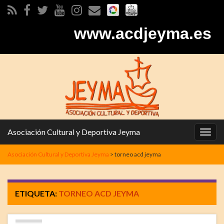
www.acdjeyma.es
Asociación Cultural y Deportiva Jeyma
Alter
la
Asociación Cultural y Deportiva Jeyma
>
torneo acd jeyma
nave
ETIQUETA:
TORNEO ACD JEYMA