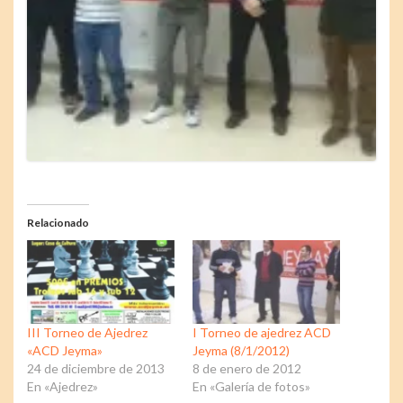
Relacionado
III Torneo de Ajedrez
I Torneo de ajedrez ACD
«ACD Jeyma»
Jeyma (8/1/2012)
24 de diciembre de 2013
8 de enero de 2012
En «Ajedrez»
En «Galería de fotos»