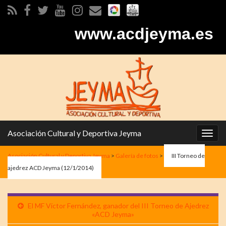
www.acdjeyma.es
Asociación Cultural y Deportiva Jeyma
Alter
la
Asociación Cultural y Deportiva Jeyma
>
Galería de fotos
>
III Torneo de
nave
ajedrez ACD Jeyma (12/1/2014)
El MF Víctor Fernández, ganador del III Torneo de Ajedrez
«ACD Jeyma»