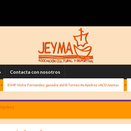
o
Contacta con nosotros
>
El MF Víctor Fernández, ganador del III Torneo de Ajedrez «ACD Jeyma»
>
 Ajedrez