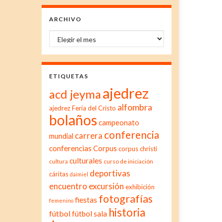
ARCHIVO
Archivo
ETIQUETAS
ajedrez
acd jeyma
alfombra
ajedrez Feria del Cristo
bolaños
campeonato
conferencia
carrera
mundial
conferencias
Corpus
corpus christi
culturales
cultura
curso de iniciación
deportivas
cáritas
daimiel
excursión
encuentro
exhibición
fotografías
fiestas
femenino
historia
fútbol
fútbol sala