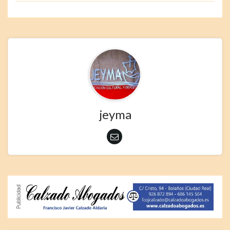
jeyma