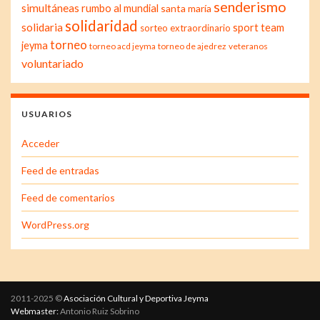
senderismo
simultáneas
rumbo al mundial
santa maría
solidaridad
solidaria
sport team
sorteo extraordinario
torneo
jeyma
torneo acd jeyma
torneo de ajedrez
veteranos
voluntariado
USUARIOS
Acceder
Feed de entradas
Feed de comentarios
WordPress.org
2011-2025 ©
Asociación Cultural y Deportiva Jeyma
Webmaster:
Antonio Ruiz Sobrino