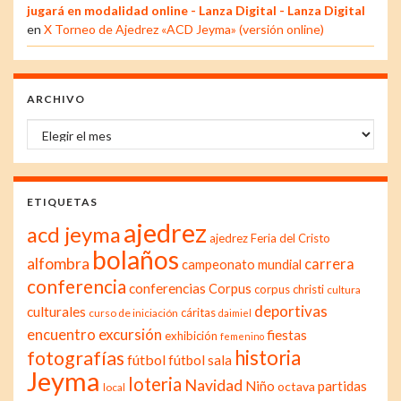
jugará en modalidad online - Lanza Digital - Lanza Digital
en
X Torneo de Ajedrez «ACD Jeyma» (versión online)
ARCHIVO
Archivo
ETIQUETAS
ajedrez
acd jeyma
ajedrez Feria del Cristo
bolaños
alfombra
carrera
campeonato mundial
conferencia
conferencias
Corpus
corpus christi
cultura
deportivas
culturales
cáritas
curso de iniciación
daimiel
excursión
encuentro
fiestas
exhibición
femenino
historia
fotografías
fútbol
fútbol sala
Jeyma
loteria
Navidad
Niño
partidas
octava
local