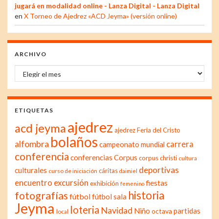
jugará en modalidad online - Lanza Digital - Lanza Digital
en
X Torneo de Ajedrez «ACD Jeyma» (versión online)
ARCHIVO
Archivo
ETIQUETAS
ajedrez
acd jeyma
ajedrez Feria del Cristo
bolaños
alfombra
carrera
campeonato mundial
conferencia
conferencias
Corpus
corpus christi
cultura
deportivas
culturales
cáritas
curso de iniciación
daimiel
excursión
encuentro
fiestas
exhibición
femenino
historia
fotografías
fútbol
fútbol sala
Jeyma
loteria
Navidad
Niño
partidas
octava
local