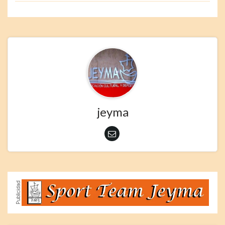
jeyma