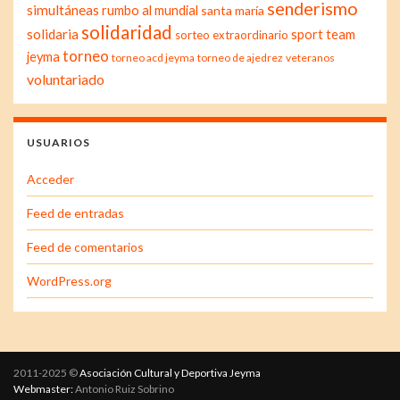
senderismo
simultáneas
rumbo al mundial
santa maría
solidaridad
solidaria
sport team
sorteo extraordinario
torneo
jeyma
torneo acd jeyma
torneo de ajedrez
veteranos
voluntariado
USUARIOS
Acceder
Feed de entradas
Feed de comentarios
WordPress.org
2011-2025 ©
Asociación Cultural y Deportiva Jeyma
Webmaster:
Antonio Ruiz Sobrino