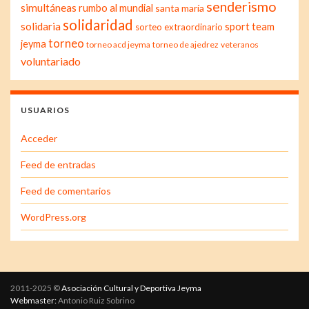
senderismo
simultáneas
rumbo al mundial
santa maría
solidaridad
solidaria
sport team
sorteo extraordinario
torneo
jeyma
torneo acd jeyma
torneo de ajedrez
veteranos
voluntariado
USUARIOS
Acceder
Feed de entradas
Feed de comentarios
WordPress.org
2011-2025 ©
Asociación Cultural y Deportiva Jeyma
Webmaster:
Antonio Ruiz Sobrino