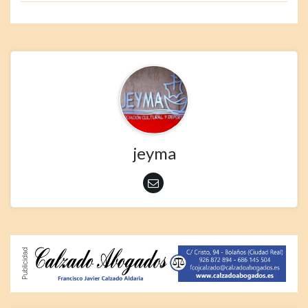
jeyma