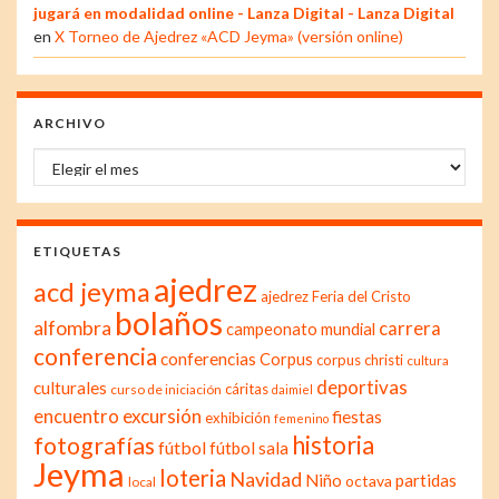
jugará en modalidad online - Lanza Digital - Lanza Digital
en
X Torneo de Ajedrez «ACD Jeyma» (versión online)
ARCHIVO
Archivo
ETIQUETAS
ajedrez
acd jeyma
ajedrez Feria del Cristo
bolaños
alfombra
carrera
campeonato mundial
conferencia
conferencias
Corpus
corpus christi
cultura
deportivas
culturales
cáritas
curso de iniciación
daimiel
excursión
encuentro
fiestas
exhibición
femenino
historia
fotografías
fútbol
fútbol sala
Jeyma
loteria
Navidad
Niño
partidas
octava
local