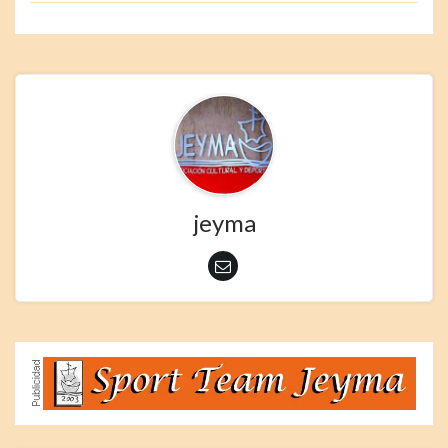
jeyma