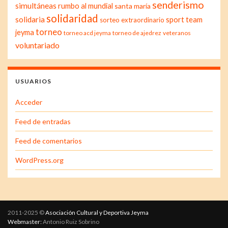
senderismo
simultáneas
rumbo al mundial
santa maría
solidaridad
solidaria
sport team
sorteo extraordinario
torneo
jeyma
torneo acd jeyma
torneo de ajedrez
veteranos
voluntariado
USUARIOS
Acceder
Feed de entradas
Feed de comentarios
WordPress.org
2011-2025 ©
Asociación Cultural y Deportiva Jeyma
Webmaster:
Antonio Ruiz Sobrino