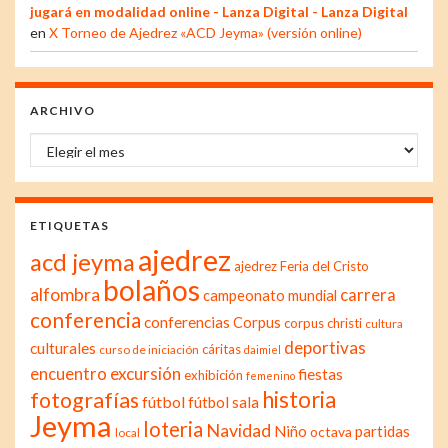
jugará en modalidad online - Lanza Digital - Lanza Digital
en
X Torneo de Ajedrez «ACD Jeyma» (versión online)
ARCHIVO
Archivo
ETIQUETAS
ajedrez
acd jeyma
ajedrez Feria del Cristo
bolaños
alfombra
carrera
campeonato mundial
conferencia
conferencias
Corpus
corpus christi
cultura
deportivas
culturales
cáritas
curso de iniciación
daimiel
excursión
encuentro
fiestas
exhibición
femenino
historia
fotografías
fútbol
fútbol sala
Jeyma
loteria
Navidad
Niño
partidas
octava
local