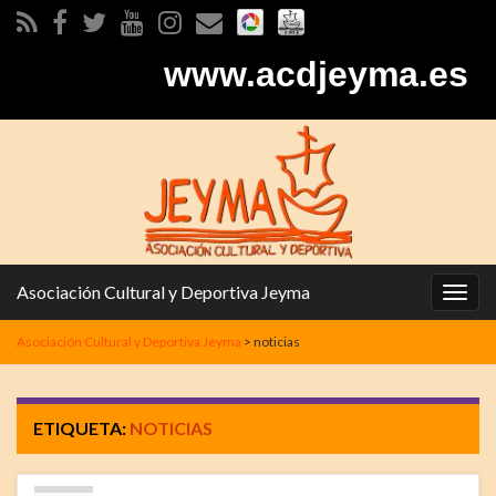
www.acdjeyma.es
Asociación Cultural y Deportiva Jeyma
Alter
la
Asociación Cultural y Deportiva Jeyma
>
noticias
nave
ETIQUETA:
NOTICIAS