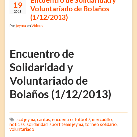
19
Voluntariado de Bolaños
2013
(1/12/2013)
Por
jeyma
en
Vídeos
Encuentro de
Solidaridad y
Voluntariado de
Bolaños (1/12/2013)
acd jeyma
,
cáritas
,
encuentro
,
fútbol 7
,
mercadillo
,
noticias
,
solidaridad
,
sport team jeyma
,
torneo solidario
,
voluntariado