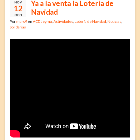
Ya a la venta la Lotería de
NOV
12
Navidad
2014
Por
mars9
en
ACD Jeyma
,
Actividades
,
Lotería de Navidad
,
Noticias
,
Solidarias