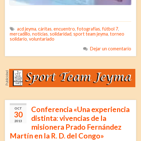
acd jeyma
,
cáritas
,
encuentro
,
fotografías
,
fútbol 7
,
mercadillo
,
noticias
,
solidaridad
,
sport team jeyma
,
torneo
solidario
,
voluntariado
Dejar un comentario
Conferencia «Una experiencia
OCT
30
distinta: vivencias de la
2013
misionera Prado Fernández
Martín en la R. D. del Congo»