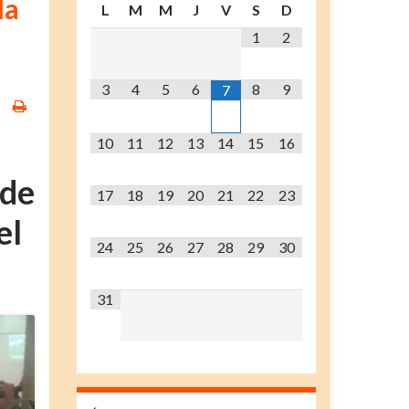
la
L
M
M
J
V
S
D
1
2
3
4
5
6
8
9
7
10
11
12
13
14
15
16
 de
17
18
19
20
21
22
23
el
24
25
26
27
28
29
30
31