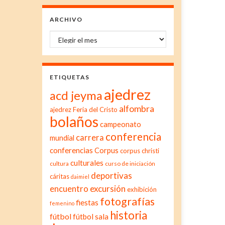
ARCHIVO
Archivo
ETIQUETAS
ajedrez
acd jeyma
alfombra
ajedrez Feria del Cristo
bolaños
campeonato
conferencia
carrera
mundial
conferencias
Corpus
corpus christi
culturales
cultura
curso de iniciación
deportivas
cáritas
daimiel
excursión
encuentro
exhibición
fotografías
fiestas
femenino
historia
fútbol
fútbol sala