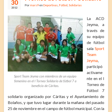
30
Por
mars9
en
Deportivas
,
Fútbol
,
Solidarias
2012
La ACD
Jeyma, a
través de
su equipo
de fútbol
sala
Sport
Team
Jeyma
,
participó
activame
Sport Team Jeyma con miembros de un equipo
nte en el I
femenino en el I Torneo Solidario de fútbol 7 a
Torneo de
beneficio de Cáritas.
Fútbol 7
solidario organizado por Cáritas y el Ayuntamiento de
Bolaños, y que tuvo lugar durante la mañana del pasado
25 de noviembre en el campo de fútbol municipal. Con la