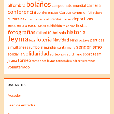
bolaños
alfombra
carrera
campeonato mundial
conferencia
conferencias
Corpus
corpus christi
cultura
deportivas
culturales
cáritas
curso de iniciación
daimiel
excursión
encuentro
fiestas
exhibición
femenino
historia
fotografías
fútbol
fútbol sala
Jeyma
loteria
Navidad
Niño
partidas
octava
local
senderismo
simultáneas
rumbo al mundial
santa maría
solidaridad
solidaria
sport team
sorteo extraordinario
torneo
jeyma
torneo acd jeyma
torneo de ajedrez
veteranos
voluntariado
USUARIOS
Acceder
Feed de entradas