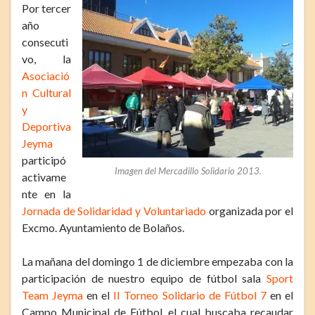
Por tercer
año
consecuti
vo, la
Asociació
n Cultural
y
Deportiva
Jeyma
participó
Imagen del Mercadillo Solidario 2013.
activame
nte en la
Jornada de Solidaridad y Voluntariado
organizada por el
Excmo. Ayuntamiento de Bolaños.
La mañana del domingo 1 de diciembre empezaba con la
participación de nuestro equipo de fútbol sala
Sport
Team Jeyma
en el
II Torneo Solidario de Fútbol 7
en el
Campo Municipal de Fútbol, el cual buscaba recaudar