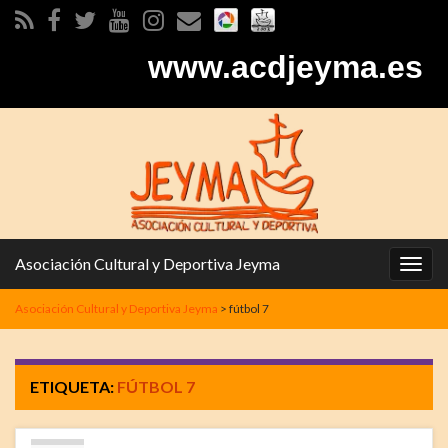
www.acdjeyma.es
Asociación Cultural y Deportiva Jeyma
Alter
la
Asociación Cultural y Deportiva Jeyma
>
fútbol 7
nave
ETIQUETA:
FÚTBOL 7