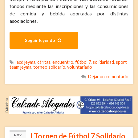
fondos mediante las inscripciones y las consumiciones
de comida y bebida aportadas por distintas
asociaciones.
Seguir leyendo
acd jeyma
,
cáritas
,
encuentro
,
fútbol 7
,
solidaridad
,
sport
team jeyma
,
torneo solidario
,
voluntariado
Dejar un comentario
I Torneo de Fútbol 7 Solidario
NOV