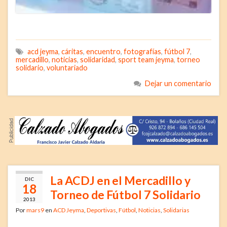
acd jeyma
,
cáritas
,
encuentro
,
fotografías
,
fútbol 7
,
mercadillo
,
noticias
,
solidaridad
,
sport team jeyma
,
torneo
solidario
,
voluntariado
Dejar un comentario
La ACDJ en el Mercadillo y
DIC
18
Torneo de Fútbol 7 Solidario
2013
Por
mars9
en
ACD Jeyma
,
Deportivas
,
Fútbol
,
Noticias
,
Solidarias