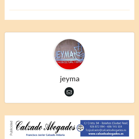
jeyma