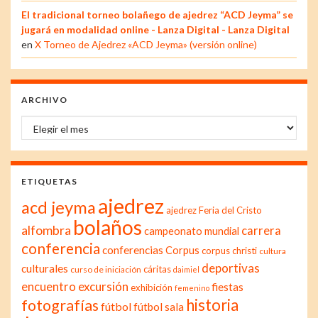
El tradicional torneo bolañego de ajedrez “ACD Jeyma” se
jugará en modalidad online - Lanza Digital - Lanza Digital
en
X Torneo de Ajedrez «ACD Jeyma» (versión online)
ARCHIVO
Archivo
ETIQUETAS
ajedrez
acd jeyma
ajedrez Feria del Cristo
bolaños
alfombra
carrera
campeonato mundial
conferencia
conferencias
Corpus
corpus christi
cultura
deportivas
culturales
cáritas
curso de iniciación
daimiel
excursión
encuentro
fiestas
exhibición
femenino
historia
fotografías
fútbol
fútbol sala