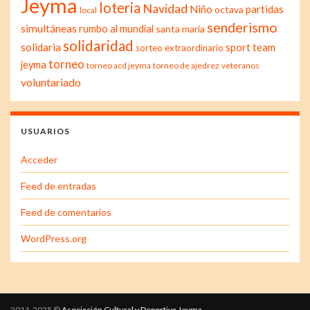
Jeyma
loteria
Navidad
Niño
partidas
octava
local
senderismo
simultáneas
rumbo al mundial
santa maría
solidaridad
solidaria
sport team
sorteo extraordinario
torneo
jeyma
torneo acd jeyma
torneo de ajedrez
veteranos
voluntariado
USUARIOS
Acceder
Feed de entradas
Feed de comentarios
WordPress.org
2011-2025 ©
Asociación Cultural y Deportiva Jeyma