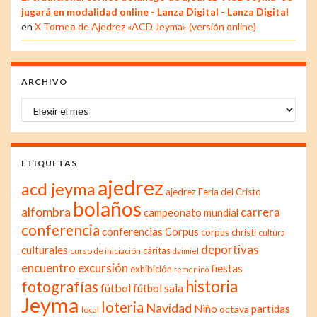
jugará en modalidad online - Lanza Digital - Lanza Digital
en
X Torneo de Ajedrez «ACD Jeyma» (versión online)
ARCHIVO
Archivo
ETIQUETAS
ajedrez
acd jeyma
ajedrez Feria del Cristo
bolaños
alfombra
carrera
campeonato mundial
conferencia
conferencias
Corpus
corpus christi
cultura
deportivas
culturales
cáritas
curso de iniciación
daimiel
excursión
encuentro
fiestas
exhibición
femenino
historia
fotografías
fútbol
fútbol sala
Jeyma
loteria
Navidad
Niño
partidas
octava
local