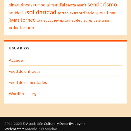
senderismo
simultáneas
rumbo al mundial
santa maría
solidaridad
solidaria
sport team
sorteo extraordinario
torneo
jeyma
torneo acd jeyma
torneo de ajedrez
veteranos
voluntariado
USUARIOS
Acceder
Feed de entradas
Feed de comentarios
WordPress.org
2011-2025 ©
Asociación Cultural y Deportiva Jeyma
Webmaster:
Antonio Ruiz Sobrino