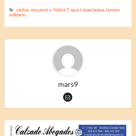
cáritas
,
encuentro
,
fútbol 7
,
sport team jeyma
,
torneo
solidario
mars9