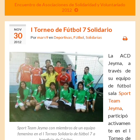
Encuentro de Asociaciones de Solidaridad y Voluntariado
2012
I Torneo de Fútbol 7 Solidario
NOV
30
Por
mars9
en
Deportivas
,
Fútbol
,
Solidarias
2012
La ACD
Jeyma, a
través de
su equipo
de fútbol
sala
Sport
Team
Jeyma
,
participó
activamen
Sport Team Jeyma con miembros de un equipo
te en el I
femenino en el I Torneo Solidario de fútbol 7 a
Torneo de
beneficio de Cáritas.