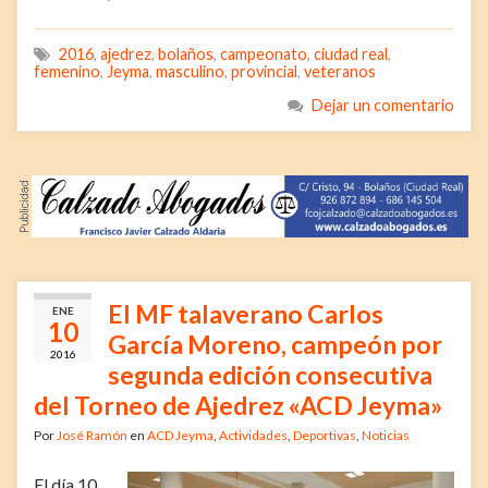
2016
,
ajedrez
,
bolaños
,
campeonato
,
ciudad real
,
femenino
,
Jeyma
,
masculino
,
provincial
,
veteranos
Dejar un comentario
El MF talaverano Carlos
ENE
10
García Moreno, campeón por
2016
segunda edición consecutiva
del Torneo de Ajedrez «ACD Jeyma»
Por
José Ramón
en
ACD Jeyma
,
Actividades
,
Deportivas
,
Noticias
El día 10