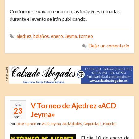
Conforme se vayan reuniendo las imágenes tomadas
durante el evento se irán publicando.
ajedrez
,
bolaños
,
enero
,
Jeyma
,
torneo
Dejar un comentario
V Torneo de Ajedrez «ACD
DIC
23
Jeyma»
2015
Por
José Ramón
en
ACD Jeyma
,
Actividades
,
Deportivas
,
Noticias
El día 10 de enero de