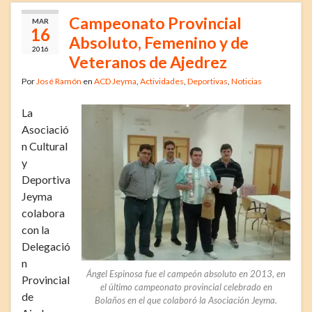
Campeonato Provincial
MAR
16
Absoluto, Femenino y de
2016
Veteranos de Ajedrez
Por
José Ramón
en
ACD Jeyma
,
Actividades
,
Deportivas
,
Noticias
La
Asociació
n Cultural
y
Deportiva
Jeyma
colabora
con la
Delegació
n
Ángel Espinosa fue el campeón absoluto en 2013, en
Provincial
el último campeonato provincial celebrado en
de
Bolaños en el que colaboró la Asociación Jeyma.