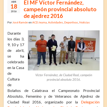
El MF Víctor Fernández,
ABR
18
campeón provincial absoluto
2016
de ajedrez 2016
Por
José Ramón
en
ACD Jeyma
,
Actividades
,
Deportivas
,
Noticias
Durante
los días 3,
9, 10 y 17
de abril,
se ha
celebrado
en la Casa
de
Víctor Fernández, de Ciudad Real, campeón
Cultura
provincial absoluto 2016.
de
Bolaños de Calatrava el Campeonato Provincial
Absoluto, Femenino y de Veteranos de Ajedrez de
Ciudad Real 2016, organizado por la
Delegación