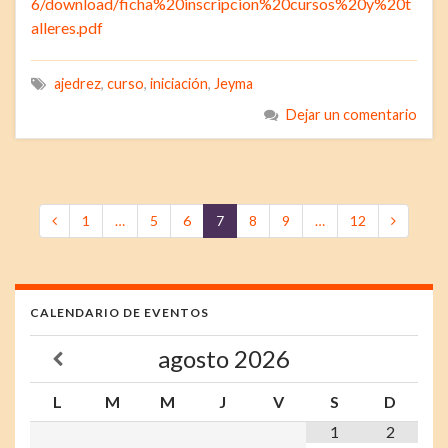
6/download/ficha%20inscripcion%20cursos%20y%20t
alleres.pdf
ajedrez
,
curso
,
iniciación
,
Jeyma
Dejar un comentario
1
…
5
6
7
8
9
…
12
CALENDARIO DE EVENTOS
agosto
2026
L
M
M
J
V
S
D
1
2