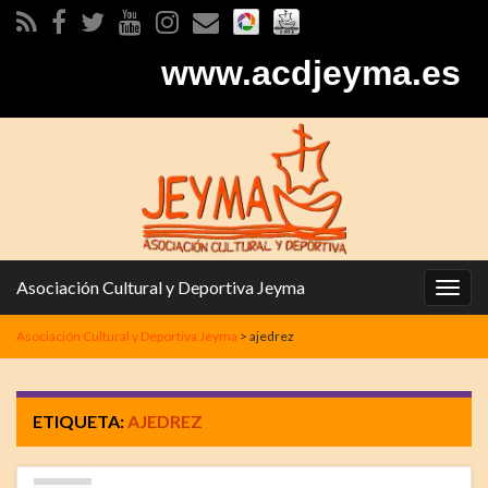
www.acdjeyma.es
Asociación Cultural y Deportiva Jeyma
Alter
la
Asociación Cultural y Deportiva Jeyma
>
ajedrez
nave
ETIQUETA:
AJEDREZ