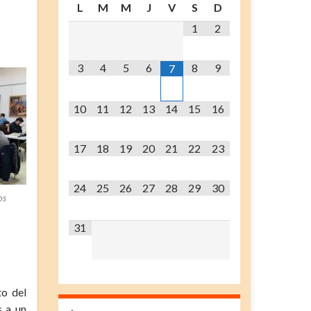
L
M
M
J
V
S
D
1
2
3
4
5
6
8
9
7
10
11
12
13
14
15
16
17
18
19
20
21
22
23
24
25
26
27
28
29
30
os
31
to del
s a un