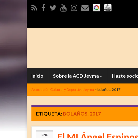
Inicio
Sobre la ACD Jeyma
Hazte soci
Asociación Cultural y Deportiva Jeyma
>
bolaños. 2017
ETIQUETA:
BOLAÑOS. 2017
El MI Ángel Espino
ENE