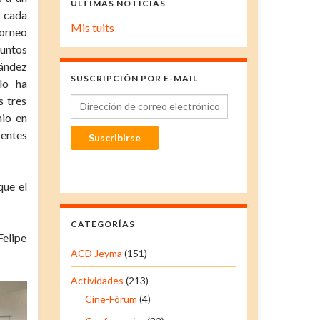
ÚLTIMAS NOTICIAS
r cada
Mis tuits
torneo
puntos
ández
SUSCRIPCIÓN POR E-MAIL
lo ha
s tres
Dirección de correo electrónico
mio en
rentes
Suscribirse
que el
CATEGORÍAS
Felipe
ACD Jeyma
(151)
Actividades
(213)
Cine-Fórum
(4)