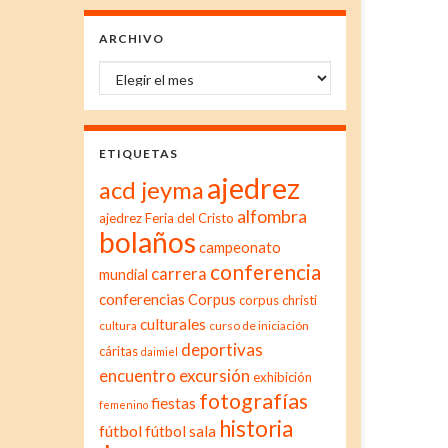
ARCHIVO
Archivo
ETIQUETAS
ajedrez
acd jeyma
alfombra
ajedrez Feria del Cristo
bolaños
campeonato
conferencia
carrera
mundial
conferencias
Corpus
corpus christi
culturales
cultura
curso de iniciación
deportivas
cáritas
daimiel
excursión
encuentro
exhibición
fotografías
fiestas
femenino
historia
fútbol
fútbol sala