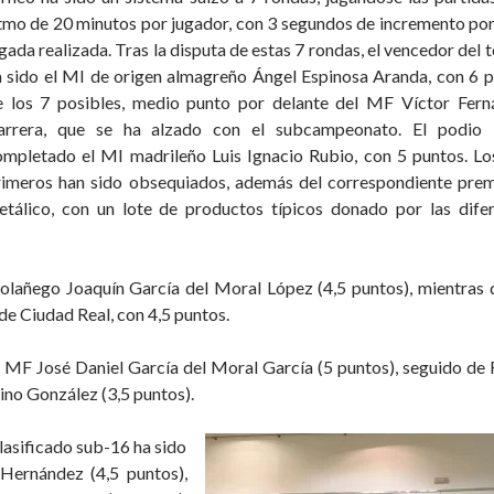
itmo de 20 minutos por jugador, con 3 segundos de incremento po
gada realizada. Tras la disputa de estas 7 rondas, el vencedor del 
a sido el MI de origen almagreño Ángel Espinosa Aranda, con 6 
e los 7 posibles, medio punto por delante del MF Víctor Fern
arrera, que se ha alzado con el subcampeonato. El podio 
ompletado el MI madrileño Luis Ignacio Rubio, con 5 puntos. Lo
rimeros han sido obsequiados, además del correspondiente pre
etálico, con un lote de productos típicos donado por las dife
olañego Joaquín García del Moral López (4,5 puntos), mientras 
e Ciudad Real, con 4,5 puntos.
l MF José Daniel García del Moral García (5 puntos), seguido de 
ino González (3,5 puntos).
clasificado sub-16 ha sido
Hernández (4,5 puntos),