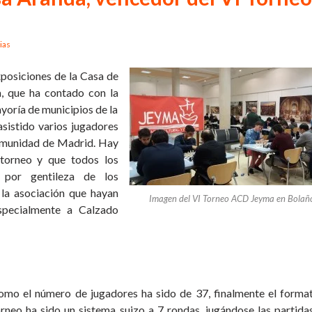
ias
Exposiciones de la Casa de
a, que ha contado con la
yoría de municipios de la
sistido varios jugadores
Comunidad de Madrid. Hay
 torneo y que todos los
 por gentileza de los
la asociación que hayan
Imagen del VI Torneo ACD Jeyma en Bolañ
especialmente a Calzado
omo el número de jugadores ha sido de 37, finalmente el forma
orneo ha sido un sistema suizo a 7 rondas, jugándose las partida