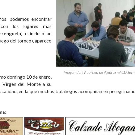
ños, podemos encontrar
, con los lugares más
erenguela
) e incluso un
juego del torneo), aparece
Imagen del IV Torneo de Ajedrez «ACD Jey
ximo domingo 10 de enero,
la Virgen del Monte a su
 localidad, en la que muchos bolañegos acompañan en peregrinació
ma: