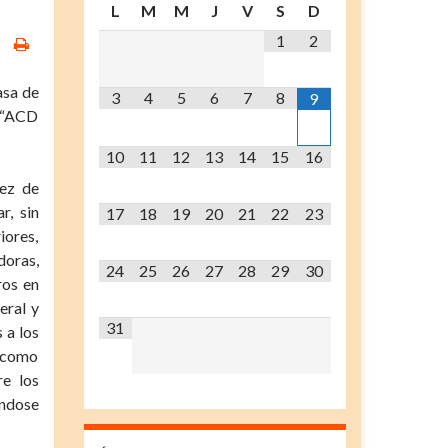
L
M
M
J
V
S
D
1
2
asa de
3
4
5
6
7
8
9
z “ACD
10
11
12
13
14
15
16
rez de
r, sin
17
18
19
20
21
22
23
iores,
oras,
24
25
26
27
28
29
30
ros en
eral y
31
 a los
l como
re los
ándose