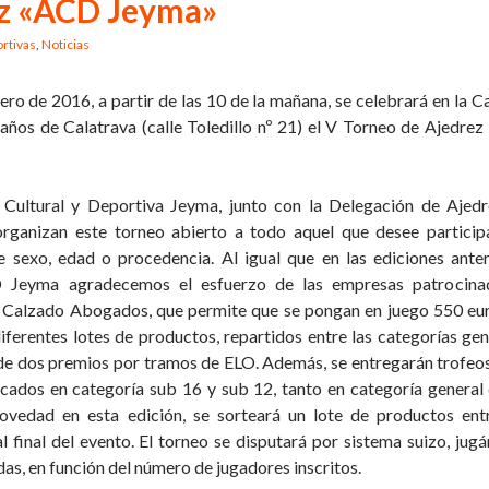
ez «ACD Jeyma»
rtivas
,
Noticias
nero de 2016, a partir de las 10 de la mañana, se celebrará en la C
años de Calatrava (calle Toledillo nº 21) el V Torneo de Ajedre
 Cultural y Deportiva Jeyma, junto con la Delegación de Ajed
organizan este torneo abierto a todo aquel que desee participa
e sexo, edad o procedencia. Al igual que en las ediciones anter
 Jeyma agradecemos el esfuerzo de las empresas patrocinad
 Calzado Abogados, que permite que se pongan en juego 550 eu
ferentes lotes de productos, repartidos entre las categorías gen
de dos premios por tramos de ELO. Además, se entregarán trofeos
icados en categoría sub 16 y sub 12, tanto en categoría genera
ovedad en esta edición, se sorteará un lote de productos ent
al final del evento. El torneo se disputará por sistema suizo, jug
das, en función del número de jugadores inscritos.