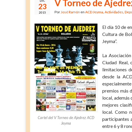
V Torneo de Ajedr
DIC
23
Por
José Ramón
en
ACD Jeyma
,
Actividades
,
Depo
2015
El día 10 de e
Cultura de Bol
Jeyma”.
La Asociación
Ciudad Real, 
limitaciones d
desde la ACD
especialmente
premios más di
local, además 
mejores clasif
local. Como n
Cartel del V Torneo de Ajedrez ACD
participantes 
Jeyma
entre 6 y 8 ron