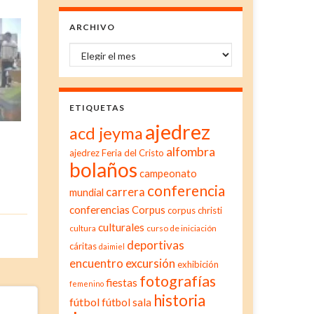
ARCHIVO
Archivo
ETIQUETAS
ajedrez
acd jeyma
alfombra
ajedrez Feria del Cristo
bolaños
campeonato
conferencia
carrera
mundial
conferencias
Corpus
corpus christi
culturales
cultura
curso de iniciación
deportivas
cáritas
daimiel
excursión
encuentro
exhibición
fotografías
fiestas
femenino
historia
fútbol
fútbol sala