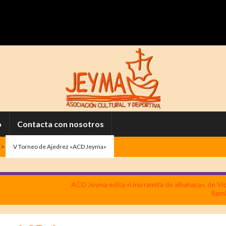
o
Contacta con nosotros
>
V Torneo de Ajedrez «ACD Jeyma»
ACD Jeyma edita «Una ramita de albahaca», de Ví
Ramí