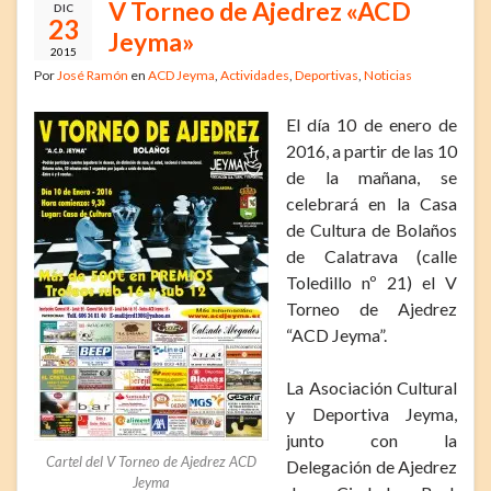
V Torneo de Ajedrez «ACD
DIC
23
Jeyma»
2015
Por
José Ramón
en
ACD Jeyma
,
Actividades
,
Deportivas
,
Noticias
El día 10 de enero de
2016, a partir de las 10
de la mañana, se
celebrará en la Casa
de Cultura de Bolaños
de Calatrava (calle
Toledillo nº 21) el V
Torneo de Ajedrez
“ACD Jeyma”.
La Asociación Cultural
y Deportiva Jeyma,
junto con la
Cartel del V Torneo de Ajedrez ACD
Delegación de Ajedrez
Jeyma