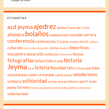
ETIQUETAS
ajedrez
acd jeyma
ajedrez Feria del Cristo
bolaños
alfombra
carrera
campeonato mundial
conferencia
conferencias
Corpus
corpus christi
cultura
deportivas
culturales
cáritas
curso de iniciación
daimiel
excursión
encuentro
fiestas
exhibición
femenino
historia
fotografías
fútbol
fútbol sala
Jeyma
loteria
Navidad
Niño
partidas
octava
local
senderismo
simultáneas
rumbo al mundial
santa maría
solidaridad
solidaria
sport team
sorteo extraordinario
torneo
jeyma
torneo acd jeyma
torneo de ajedrez
veteranos
voluntariado