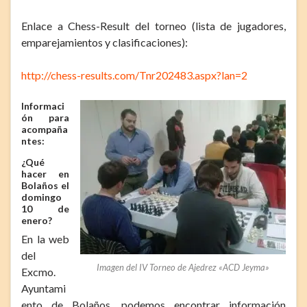
Enlace a Chess-Result del torneo (lista de jugadores,
emparejamientos y clasificaciones):
http://chess-results.com/Tnr202483.aspx?lan=2
Informaci
ón para
acompaña
ntes:
¿Qué
hacer en
Bolaños el
domingo
10 de
enero?
En la web
del
Imagen del IV Torneo de Ajedrez «ACD Jeyma»
Excmo.
Ayuntami
ento de Bolaños, podemos encontrar información