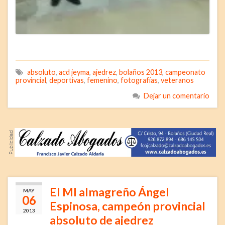
absoluto
,
acd jeyma
,
ajedrez
,
bolaños 2013
,
campeonato
provincial
,
deportivas
,
femenino
,
fotografías
,
veteranos
Dejar un comentario
El MI almagreño Ángel
MAY
06
Espinosa, campeón provincial
2013
absoluto de ajedrez