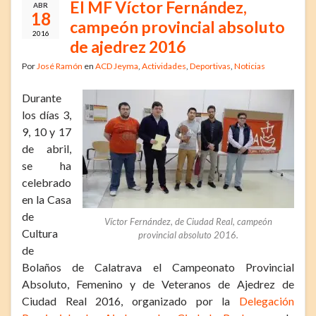
El MF Víctor Fernández,
ABR
18
campeón provincial absoluto
2016
de ajedrez 2016
Por
José Ramón
en
ACD Jeyma
,
Actividades
,
Deportivas
,
Noticias
Durante
los días 3,
9, 10 y 17
de abril,
se ha
celebrado
en la Casa
de
Víctor Fernández, de Ciudad Real, campeón
Cultura
provincial absoluto 2016.
de
Bolaños de Calatrava el Campeonato Provincial
Absoluto, Femenino y de Veteranos de Ajedrez de
Ciudad Real 2016, organizado por la
Delegación