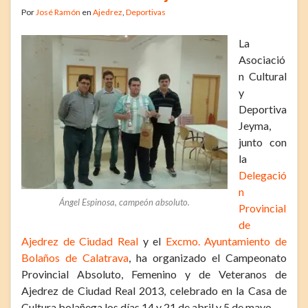
Por
José Ramón
en
Ajedrez
,
Deportivas
La
Asociació
n Cultural
y
Deportiva
Jeyma,
junto con
la
Delegació
n
Ángel Espinosa, campeón absoluto.
Provincial
de
Ajedrez de Ciudad Real
y el
Excmo. Ayuntamiento de
Bolaños de Calatrava
, ha organizado el Campeonato
Provincial Absoluto, Femenino y de Veteranos de
Ajedrez de Ciudad Real 2013, celebrado en la Casa de
Cultura bolañega los días 14 y 21 de abril y 5 de mayo.