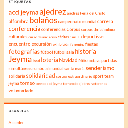
ETIQUETAS
ajedrez
acd jeyma
ajedrez Feria del Cristo
bolaños
alfombra
carrera
campeonato mundial
conferencia
conferencias
Corpus
corpus christi
cultura
deportivas
culturales
cáritas
curso de iniciación
daimiel
excursión
encuentro
fiestas
exhibición
femenino
historia
fotografías
fútbol
fútbol sala
Jeyma
loteria
Navidad
Niño
partidas
octava
local
senderismo
simultáneas
rumbo al mundial
santa maría
solidaridad
solidaria
sport team
sorteo extraordinario
torneo
jeyma
torneo acd jeyma
torneo de ajedrez
veteranos
voluntariado
USUARIOS
Acceder