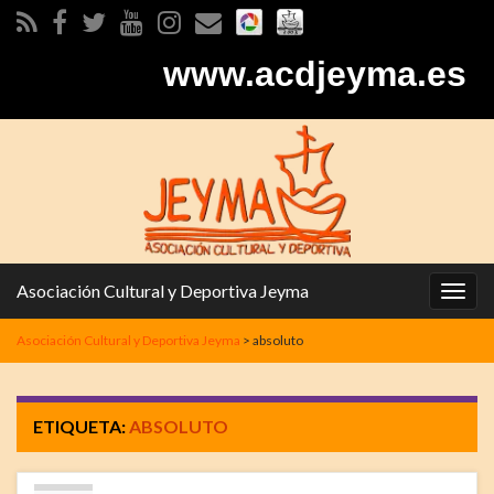
www.acdjeyma.es
Asociación Cultural y Deportiva Jeyma
Alter
la
Asociación Cultural y Deportiva Jeyma
>
absoluto
nave
ETIQUETA:
ABSOLUTO