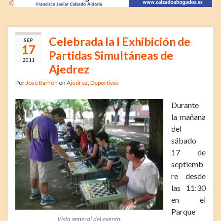
Celebrada la I Exhibición de
SEP
17
Partidas Simultáneas de
2011
Ajedrez
Por
José Ramón
en
Ajedrez
,
Deportivas
Durante
la mañana
del
sábado
17 de
septiemb
re desde
las 11:30
en el
Parque
Vista general del evento.