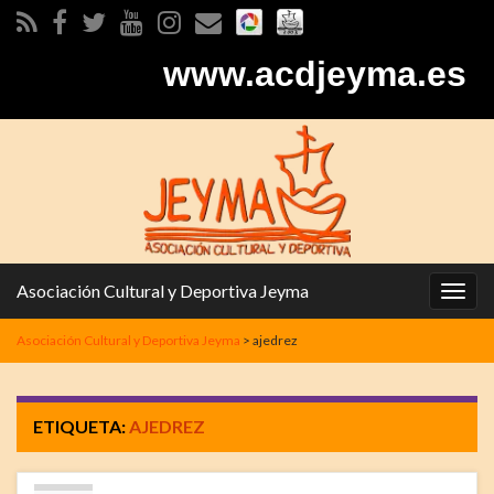
www.acdjeyma.es
Asociación Cultural y Deportiva Jeyma
Alter
la
Asociación Cultural y Deportiva Jeyma
>
ajedrez
nave
ETIQUETA:
AJEDREZ