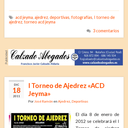
acd jeyma
,
ajedrez
,
deportivas
,
fotografías
,
I torneo de
ajedrez
,
torneo acd jeyma
3 comentarios
I Torneo de Ajedrez «ACD
DIC
18
Jeyma»
2011
Por
José Ramón
en
Ajedrez
,
Deportivas
El día 8 de enero de
2012 se celebrará el I
Torneo de ajedrez