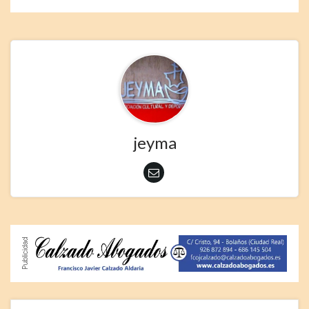
jeyma