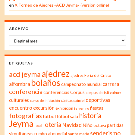
en
X Torneo de Ajedrez «ACD Jeyma» (versión online)
ARCHIVO
Archivo
ETIQUETAS
ajedrez
acd jeyma
ajedrez Feria del Cristo
bolaños
alfombra
carrera
campeonato mundial
conferencia
conferencias
Corpus
corpus christi
cultura
deportivas
culturales
cáritas
curso de iniciación
daimiel
excursión
encuentro
fiestas
exhibición
femenino
historia
fotografías
fútbol
fútbol sala
Jeyma
loteria
Navidad
Niño
partidas
octava
local
senderismo
simultáneas
rumbo al mundial
santa maría