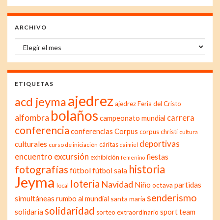
ARCHIVO
Archivo
ETIQUETAS
ajedrez
acd jeyma
ajedrez Feria del Cristo
bolaños
alfombra
carrera
campeonato mundial
conferencia
conferencias
Corpus
corpus christi
cultura
deportivas
culturales
cáritas
curso de iniciación
daimiel
excursión
encuentro
fiestas
exhibición
femenino
historia
fotografías
fútbol
fútbol sala
Jeyma
loteria
Navidad
Niño
partidas
octava
local
senderismo
simultáneas
rumbo al mundial
santa maría
solidaridad
solidaria
sport team
sorteo extraordinario