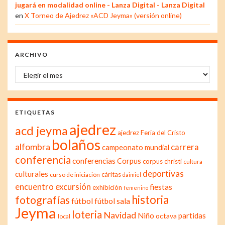
jugará en modalidad online - Lanza Digital - Lanza Digital
en
X Torneo de Ajedrez «ACD Jeyma» (versión online)
ARCHIVO
Archivo
ETIQUETAS
ajedrez
acd jeyma
ajedrez Feria del Cristo
bolaños
alfombra
carrera
campeonato mundial
conferencia
conferencias
Corpus
corpus christi
cultura
deportivas
culturales
cáritas
curso de iniciación
daimiel
excursión
encuentro
fiestas
exhibición
femenino
historia
fotografías
fútbol
fútbol sala
Jeyma
loteria
Navidad
Niño
partidas
octava
local