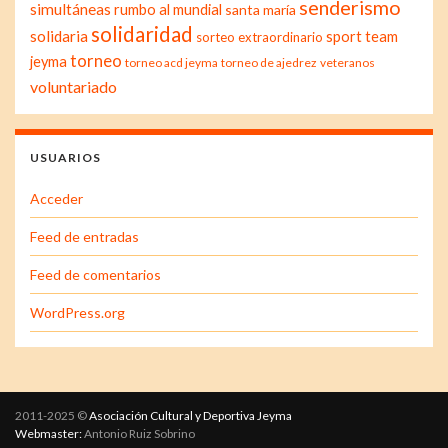
senderismo
simultáneas
rumbo al mundial
santa maría
solidaridad
solidaria
sport team
sorteo extraordinario
torneo
jeyma
torneo acd jeyma
torneo de ajedrez
veteranos
voluntariado
USUARIOS
Acceder
Feed de entradas
Feed de comentarios
WordPress.org
2011-2025 ©
Asociación Cultural y Deportiva Jeyma
Webmaster:
Antonio Ruiz Sobrino