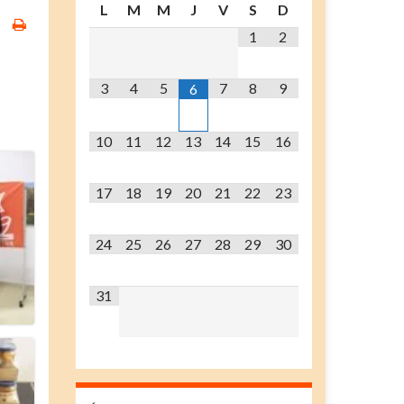
L
M
M
J
V
S
D
1
2
3
4
5
7
8
9
6
10
11
12
13
14
15
16
17
18
19
20
21
22
23
24
25
26
27
28
29
30
31