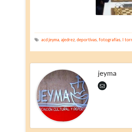
acd jeyma
,
ajedrez
,
deportivas
,
fotografías
,
I tor
jeyma