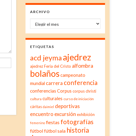
ARCHIVO
Archivo
ETIQUETAS
ajedrez
acd jeyma
alfombra
ajedrez Feria del Cristo
bolaños
campeonato
conferencia
carrera
mundial
conferencias
Corpus
corpus christi
culturales
cultura
curso de iniciación
deportivas
cáritas
daimiel
excursión
encuentro
exhibición
fotografías
fiestas
femenino
historia
fútbol
fútbol sala