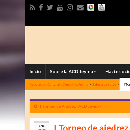
Inicio
Sobre la ACD Jeyma
Hazte soci
Asociación Cultural y Deportiva Jeyma
>
Galería de fotos
>
I T
I Torneo de Ajedrez «ACD Jeyma»
I Torneo de ajedre
ENE