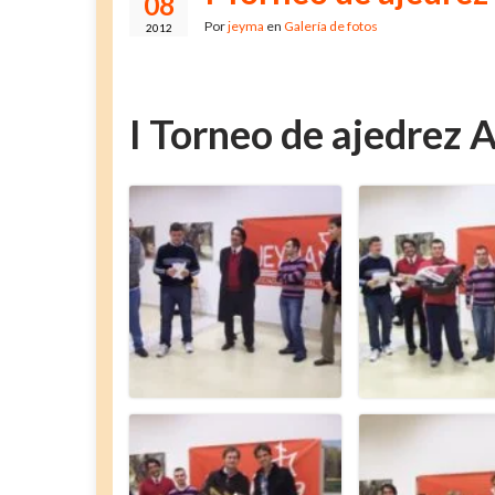
08
Por
jeyma
en
Galería de fotos
2012
I Torneo de ajedrez