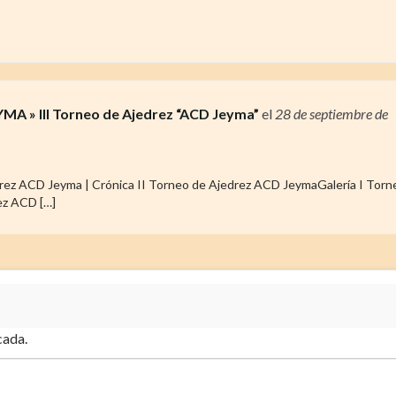
» III Torneo de Ajedrez “ACD Jeyma”
el
28 de septiembre de
rez ACD Jeyma | Crónica II Torneo de Ajedrez ACD JeymaGalería I Torn
ez ACD […]
cada.