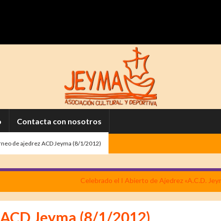
o
Contacta con nosotros
orneo de ajedrez ACD Jeyma (8/1/2012)
Celebrado el I Abierto de Ajedrez «A.C.D. Jey
z ACD Jeyma (8/1/2012)