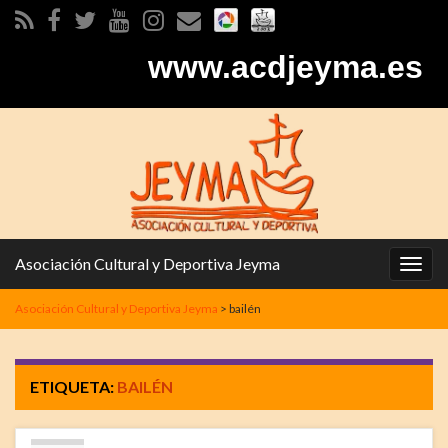
www.acdjeyma.es
Asociación Cultural y Deportiva Jeyma
Alter
la
Asociación Cultural y Deportiva Jeyma
>
bailén
nave
ETIQUETA:
BAILÉN