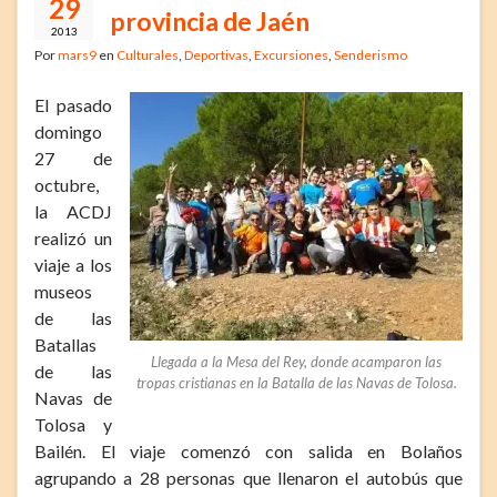
29
provincia de Jaén
2013
Por
mars9
en
Culturales
,
Deportivas
,
Excursiones
,
Senderismo
El pasado
domingo
27 de
octubre,
la ACDJ
realizó un
viaje a los
museos
de las
Batallas
Llegada a la Mesa del Rey, donde acamparon las
de las
tropas cristianas en la Batalla de las Navas de Tolosa.
Navas de
Tolosa y
Bailén. El viaje comenzó con salida en Bolaños
agrupando a 28 personas que llenaron el autobús que