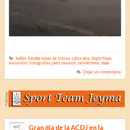
bailén
,
batalla navas de tolosa
,
culturales
,
deportivas
,
excursión
,
fotografías
,
jaén
,
museos
,
senderismo
,
viaje
Dejar un comentario
Gran día de la ACDJ en la
OCT