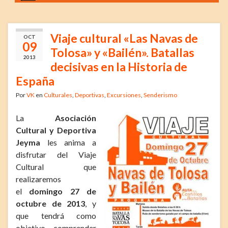
Viaje cultural «Las Navas de
OCT
09
Tolosa» y «Bailén». Batallas
2013
decisivas en la Historia de
España
Por
VK
en
Culturales
,
Deportivas
,
Excursiones
,
Senderismo
La
Asociación
Cultural y Deportiva
Jeyma
les anima a
disfrutar del Viaje
Cultural que
realizaremos
el
domingo 27 de
octubre de 2013
, y
que tendrá como
objetivo comprender