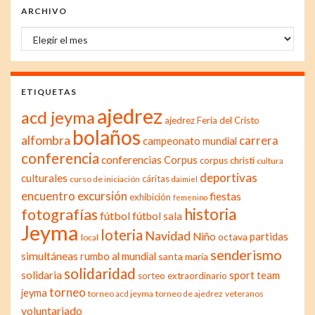
ARCHIVO
Archivo
ETIQUETAS
ajedrez
acd jeyma
ajedrez Feria del Cristo
bolaños
alfombra
carrera
campeonato mundial
conferencia
conferencias
Corpus
corpus christi
cultura
deportivas
culturales
cáritas
curso de iniciación
daimiel
excursión
encuentro
fiestas
exhibición
femenino
historia
fotografías
fútbol
fútbol sala
Jeyma
loteria
Navidad
Niño
partidas
octava
local
senderismo
simultáneas
rumbo al mundial
santa maría
solidaridad
solidaria
sport team
sorteo extraordinario
torneo
jeyma
torneo acd jeyma
torneo de ajedrez
veteranos
voluntariado