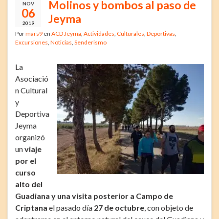
Molinos y bombos al paso de
NOV
06
Jeyma
2019
Por
mars9
en
ACD Jeyma
,
Actividades
,
Culturales
,
Deportivas
,
Excursiones
,
Noticias
,
Senderismo
La
Asociació
n Cultural
y
Deportiva
Jeyma
organizó
un
viaje
por el
curso
alto del
Guadiana y una visita posterior a Campo de
Criptana
el pasado día
27 de octubre
, con objeto de