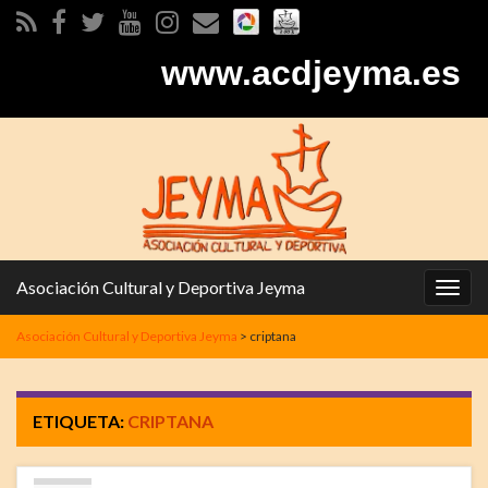
www.acdjeyma.es
Asociación Cultural y Deportiva Jeyma
Alter
la
Asociación Cultural y Deportiva Jeyma
>
criptana
nave
ETIQUETA:
CRIPTANA