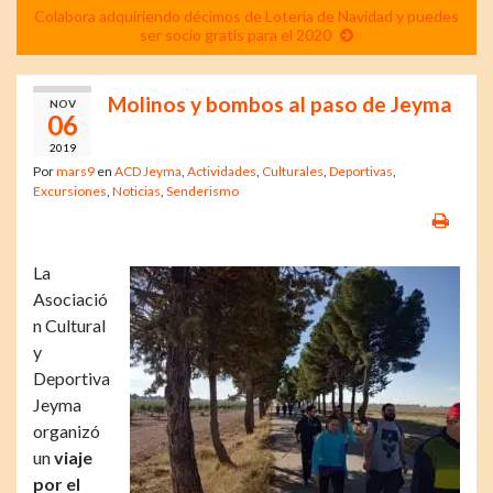
Colabora adquiriendo décimos de Lotería de Navidad y puedes
ser socio gratis para el 2020
Molinos y bombos al paso de Jeyma
NOV
06
2019
Por
mars9
en
ACD Jeyma
,
Actividades
,
Culturales
,
Deportivas
,
Excursiones
,
Noticias
,
Senderismo
La
Asociació
n Cultural
y
Deportiva
Jeyma
organizó
un
viaje
por el