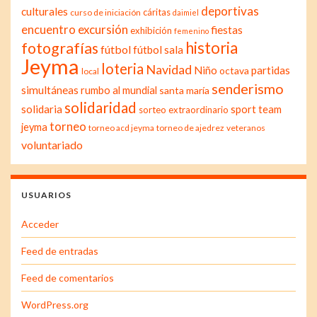
deportivas
culturales
cáritas
curso de iniciación
daimiel
excursión
encuentro
fiestas
exhibición
femenino
historia
fotografías
fútbol
fútbol sala
Jeyma
loteria
Navidad
Niño
partidas
octava
local
senderismo
simultáneas
rumbo al mundial
santa maría
solidaridad
solidaria
sport team
sorteo extraordinario
torneo
jeyma
torneo acd jeyma
torneo de ajedrez
veteranos
voluntariado
USUARIOS
Acceder
Feed de entradas
Feed de comentarios
WordPress.org