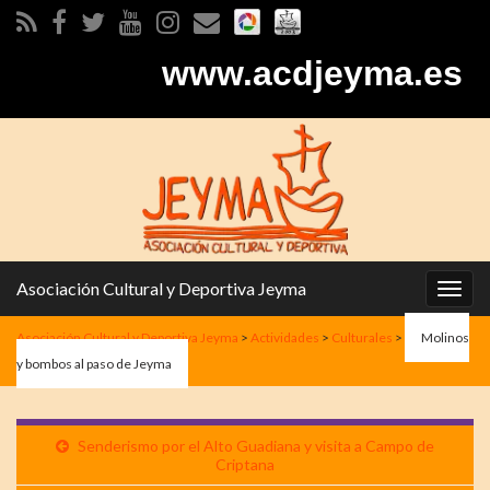
www.acdjeyma.es
Asociación Cultural y Deportiva Jeyma
Alter
la
Asociación Cultural y Deportiva Jeyma
>
Actividades
>
Culturales
>
Molinos
nave
y bombos al paso de Jeyma
Senderismo por el Alto Guadiana y visita a Campo de
Criptana