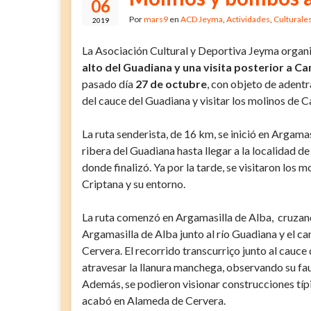
06
Por
mars9
en
ACD Jeyma
,
Actividades
,
Culturale
2019
La Asociación Cultural y Deportiva Jeyma organ
alto del Guadiana y una visita posterior a 
pasado día
27 de octubre
, con objeto de adentr
del cauce del Guadiana y visitar los molinos de 
La ruta senderista, de 16 km, se inició en Argamas
ribera del Guadiana hasta llegar a la localidad 
donde finalizó. Ya por la tarde, se visitaron los
Criptana y su entorno.
La ruta comenzó en Argamasilla de Alba, cruzand
Argamasilla de Alba junto al río Guadiana y el c
Cervera. El recorrido transcurriço junto al cauc
atravesar la llanura manchega, observando su fauna 
Además, se podieron visionar construcciones típ
acabó en Alameda de Cervera.