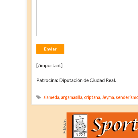
Enviar
[/important]
Patrocina: Diputación de Ciudad Real.
alameda
,
argamasilla
,
criptana
,
Jeyma
,
senderism