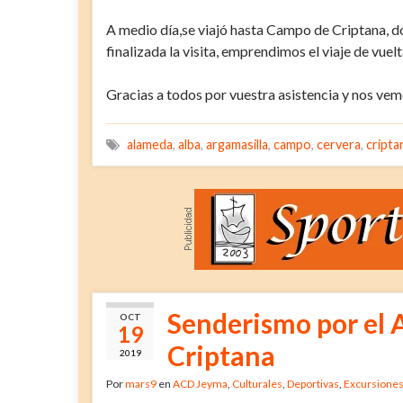
A medio día,se viajó hasta Campo de Criptana, d
finalizada la visita, emprendimos el viaje de vuel
Gracias a todos por vuestra asistencia y nos vem
alameda
,
alba
,
argamasilla
,
campo
,
cervera
,
cripta
Senderismo por el 
OCT
19
Criptana
2019
Por
mars9
en
ACD Jeyma
,
Culturales
,
Deportivas
,
Excursione