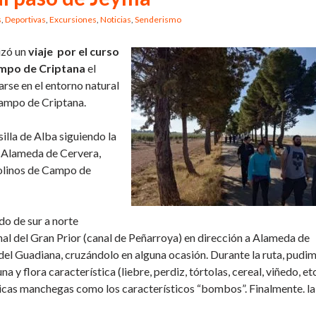
s
,
Deportivas
,
Excursiones
,
Noticias
,
Senderismo
izó un
viaje por el curso
Campo de Criptana
el
arse en el entorno natural
Campo de Criptana.
illa de Alba siguiendo la
de Alameda de Cervera,
 molinos de Campo de
o de sur a norte
anal del Gran Prior (canal de Peñarroya) en dirección a Alameda de
e del Guadiana, cruzándolo en alguna ocasión. Durante la ruta, pudi
y flora característica (liebre, perdiz, tórtolas, cereal, viñedo, etc
icas manchegas como los característicos “bombos”. Finalmente. la