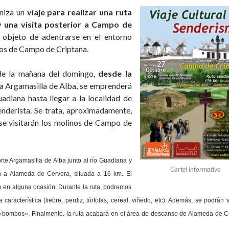
aniza un
viaje para realizar una ruta
y una visita posterior a Campo de
n objeto de adentrarse en el entorno
inos de Campo de Criptana.
e la mañana del domingo,
desde la
 a Argamasilla de Alba, se emprenderá
adiana hasta llegar a la localidad de
enderista. Se trata, aproximadamente,
, se visitarán los molinos de Campo de
rte Argamasilla de Alba junto al río Guadiana y
Cartel informativo
ón a Alameda de Cervera, situada a 16 km. El
lo en alguna ocasión. Durante la ruta, podremos
aracterística (liebre, perdiz, tórtolas, cereal, viñedo, etc). Además, se podrán v
 «bombos». Finalmente. la ruta acabará en el área de descanso de Alameda de C