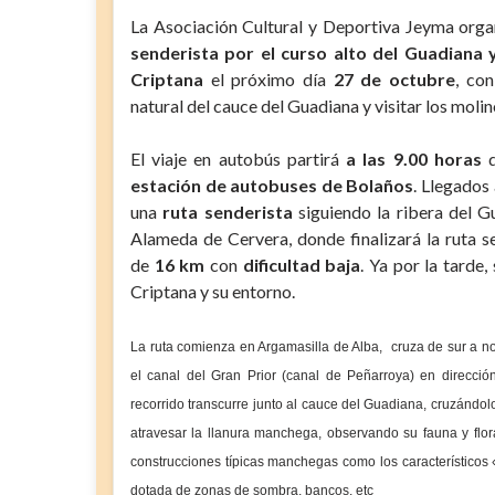
La Asociación Cultural y Deportiva Jeyma org
senderista por el curso alto del Guadiana 
Criptana
el próximo día
27 de octubre
, co
natural del cauce del Guadiana y visitar los mol
El viaje en autobús partirá
a las 9.00 horas
d
estación de autobuses de Bolaños
. Llegados
una
ruta senderista
siguiendo la ribera del Gu
Alameda de Cervera, donde finalizará la ruta s
de
16 km
con
dificultad baja
. Ya por la tarde
Criptana y su entorno.
La ruta comienza en Argamasilla de Alba, cruza de sur a no
el canal del Gran Prior (canal de Peñarroya) en direcci
recorrido transcurre junto al cauce del Guadiana, cruzándo
atravesar la llanura manchega, observando su fauna y flora c
construcciones típicas manchegas como los característicos
dotada de zonas de sombra, bancos, etc