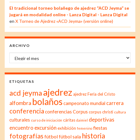
El tradicional torneo bolañego de ajedrez “ACD Jeyma” se
jugará en modalidad online - Lanza Digital - Lanza Digital
en
X Torneo de Ajedrez «ACD Jeyma» (versión online)
ARCHIVO
Archivo
ETIQUETAS
ajedrez
acd jeyma
ajedrez Feria del Cristo
bolaños
alfombra
carrera
campeonato mundial
conferencia
conferencias
Corpus
corpus christi
cultura
deportivas
culturales
cáritas
curso de iniciación
daimiel
excursión
encuentro
fiestas
exhibición
femenino
historia
fotografías
fútbol
fútbol sala