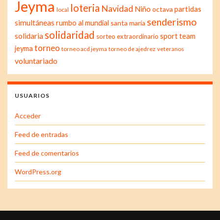
Jeyma
loteria
Navidad
Niño
partidas
octava
local
senderismo
simultáneas
rumbo al mundial
santa maría
solidaridad
solidaria
sport team
sorteo extraordinario
torneo
jeyma
torneo acd jeyma
torneo de ajedrez
veteranos
voluntariado
USUARIOS
Acceder
Feed de entradas
Feed de comentarios
WordPress.org