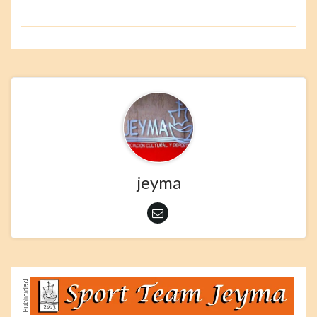
jeyma