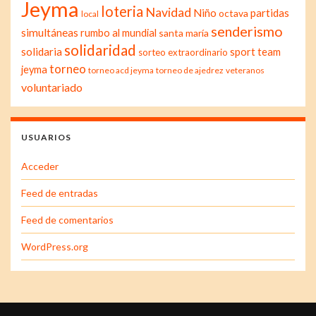
Jeyma
loteria
Navidad
Niño
partidas
octava
local
senderismo
simultáneas
rumbo al mundial
santa maría
solidaridad
solidaria
sport team
sorteo extraordinario
torneo
jeyma
torneo acd jeyma
torneo de ajedrez
veteranos
voluntariado
USUARIOS
Acceder
Feed de entradas
Feed de comentarios
WordPress.org