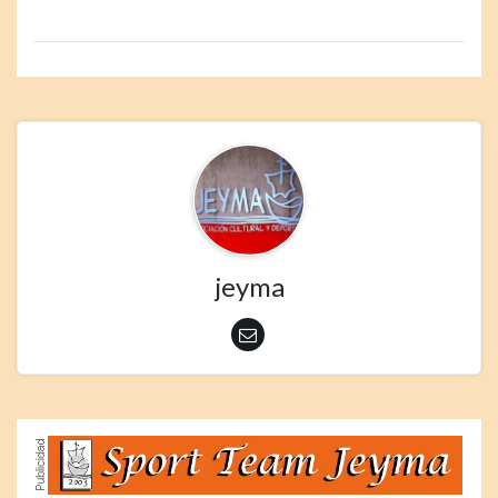
jeyma