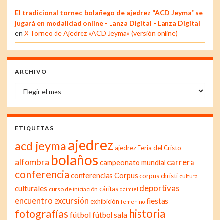
El tradicional torneo bolañego de ajedrez “ACD Jeyma” se
jugará en modalidad online - Lanza Digital - Lanza Digital
en
X Torneo de Ajedrez «ACD Jeyma» (versión online)
ARCHIVO
Archivo
ETIQUETAS
ajedrez
acd jeyma
ajedrez Feria del Cristo
bolaños
alfombra
carrera
campeonato mundial
conferencia
conferencias
Corpus
corpus christi
cultura
deportivas
culturales
cáritas
curso de iniciación
daimiel
excursión
encuentro
fiestas
exhibición
femenino
historia
fotografías
fútbol
fútbol sala