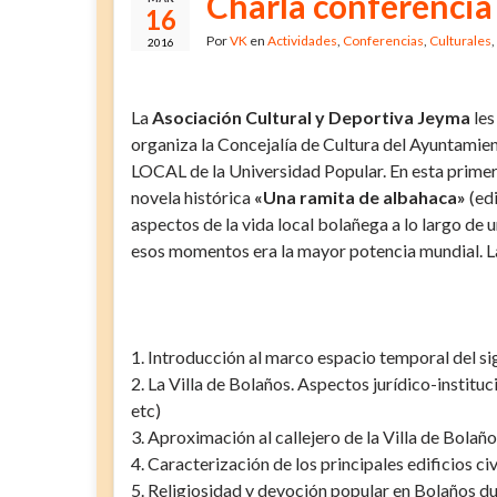
Charla conferencia 
16
Por
VK
en
Actividades
,
Conferencias
,
Culturales
,
2016
La
Asociación Cultural y Deportiva Jeyma
les
organiza la Concejalía de Cultura del Ayuntam
LOCAL de la Universidad Popular. En esta primera
novela histórica
«Una ramita de albahaca»
(ed
aspectos de la vida local bolañega a lo largo de 
esos momentos era la mayor potencia mundial. La 
1. Introducción al marco espacio temporal del sig
2. La Villa de Bolaños. Aspectos jurídico-institu
etc)
3. Aproximación al callejero de la Villa de Bolaño
4. Caracterización de los principales edificios civ
5. Religiosidad y devoción popular en Bolaños dur