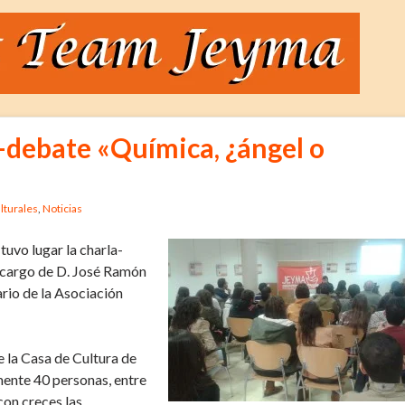
a-debate «Química, ¿ángel o
lturales
,
Noticias
 tuvo lugar la charla-
a cargo de D. José Ramón
rio de la Asociación
e la Casa de Cultura de
mente 40 personas, entre
on creces las