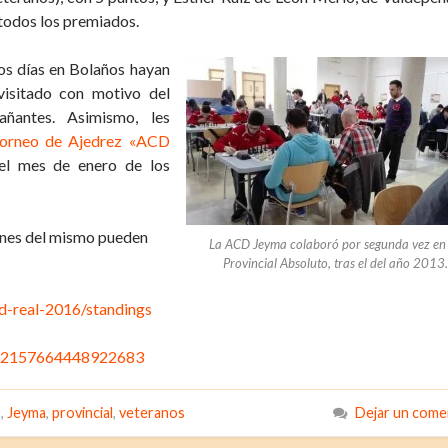
 todos los premiados.
os días en Bolaños hayan
visitado con motivo del
ñantes. Asimismo, les
orneo de Ajedrez «ACD
 el mes de enero de los
genes del mismo pueden
La ACD Jeyma colaboró por segunda vez en
Provincial Absoluto, tras el del año 2013.
ad-real-2016/standings
s/72157664448922683
o
,
Jeyma
,
provincial
,
veteranos
Dejar un come