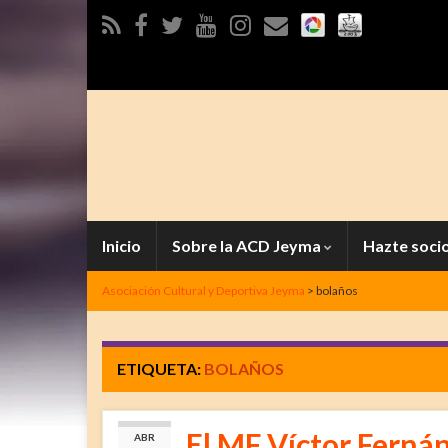
Inicio
Sobre la ACD Jeyma
Hazte soci
Asociación Cultural y Deportiva Jeyma
>
bolaños
ETIQUETA:
BOLAÑOS
El MF Víctor Ferná
ABR