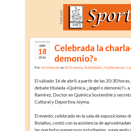
Celebrada la charl
ABR
18
demonio?»
2016
Por
José Ramón
en
ACD Jeyma
,
Actividades
,
Conferencias
,
Cu
El sábado 16 de abril, a partir de las 20:30 horas,
debate titulada «Química, ¿ángel o demonio?», 
Ramírez, Doctor en Química Sostenible y secreta
Cultural y Deportiva Jeyma.
El evento, celebrado en la sala de exposiciones d
Bolaños, contó con la asistencia de aproximada
las que hubo numerosos estudiantes, superando c