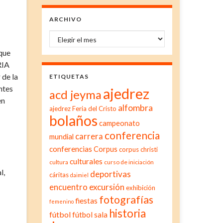
ARCHIVO
Archivo
que
RIA
 de la
ETIQUETAS
ntes
ajedrez
acd jeyma
en
alfombra
ajedrez Feria del Cristo
bolaños
campeonato
conferencia
carrera
mundial
conferencias
Corpus
corpus christi
culturales
cultura
curso de iniciación
l,
deportivas
cáritas
daimiel
excursión
encuentro
exhibición
fotografías
fiestas
femenino
historia
fútbol
fútbol sala