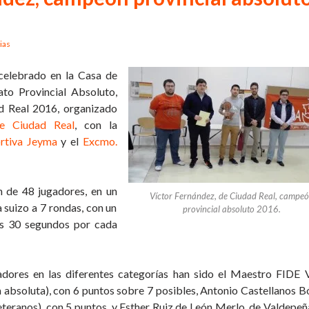
ias
 celebrado en la Casa de
to Provincial Absoluto,
d Real 2016, organizado
de Ciudad Real
, con la
ortiva Jeyma
y el
Excmo.
n de 48 jugadores, en un
Víctor Fernández, de Ciudad Real, campe
 suizo a 7 rondas, con un
provincial absoluto 2016.
ás 30 segundos por cada
nadores en las diferentes categorías han sido el Maestro FIDE 
 absoluta), con 6 puntos sobre 7 posibles, Antonio Castellanos B
veteranos), con 5 puntos, y Esther Ruiz de León Merlo, de Valdepeñ