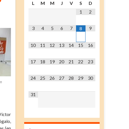
L
M
M
J
V
S
D
1
2
3
4
5
6
7
9
8
10
11
12
13
14
15
16
17
18
19
20
21
22
23
24
25
26
27
28
29
30
ón
31
Víctor
ógalo,
as (en