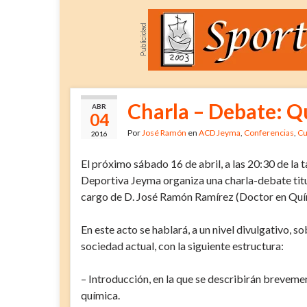
Charla – Debate: Q
ABR
04
Por
José Ramón
en
ACD Jeyma
,
Conferencias
,
Cu
2016
El próximo sábado 16 de abril, a las 20:30 de la t
Deportiva Jeyma organiza una charla-debate tit
cargo de D. José Ramón Ramírez (Doctor en Quím
En este acto se hablará, a un nivel divulgativo, so
sociedad actual, con la siguiente estructura:
– Introducción, en la que se describirán breveme
química.