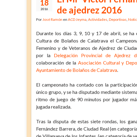
18
de ajedrez 2016
2016
Por
José Ramón
en
ACD Jeyma
,
Actividades
,
Deportivas
,
Notic
Durante los días 3, 9, 10 y 17 de abril, se ha
Cultura de Bolaños de Calatrava el Campeona
Femenino y de Veteranos de Ajedrez de Ciuda
por la
Delegación Provincial de Ajedrez 
colaboración de la
Asociación Cultural y Dep
Ayuntamiento de Bolaños de Calatrava
.
El campeonato ha contado con la participació
único grupo, y se ha disputado mediante sistema
ritmo de juego de 90 minutos por jugador m
jugada realizada.
Tras la disputa de estas siete rondas, los ga
Fernández Barrera, de Ciudad Real (en categoría
de Villanueva de los Infantes, (en categoría de 