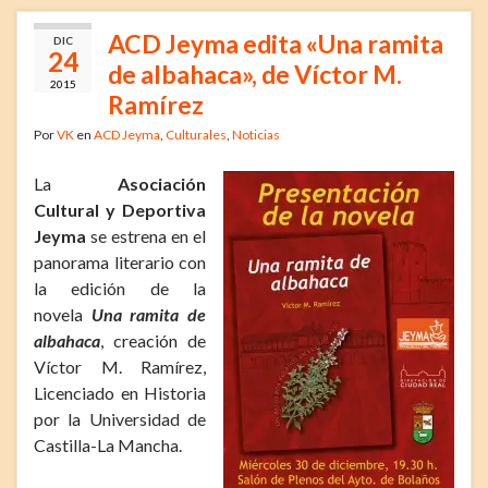
ACD Jeyma edita «Una ramita
DIC
24
de albahaca», de Víctor M.
2015
Ramírez
Por
VK
en
ACD Jeyma
,
Culturales
,
Noticias
La
Asociación
Cultural y Deportiva
Jeyma
se estrena en el
panorama literario con
la edición de la
novela
Una ramita de
albahaca
, creación de
Víctor M. Ramírez,
Licenciado en Historia
por la Universidad de
Castilla-La Mancha.