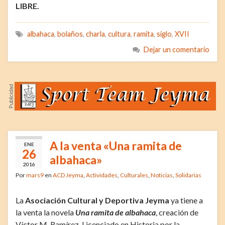
LIBRE.
albahaca
,
bolaños
,
charla
,
cultura
,
ramita
,
siglo
,
XVII
Dejar un comentario
A la venta «Una ramita de
ENE
26
albahaca»
2016
Por
mars9
en
ACD Jeyma
,
Actividades
,
Culturales
,
Noticias
,
Solidarias
La
Asociación Cultural y Deportiva Jeyma
ya tiene a
la venta la novela
Una ramita de albahaca
, creación de
Víctor M. Ramírez, Licenciado en Historia por la