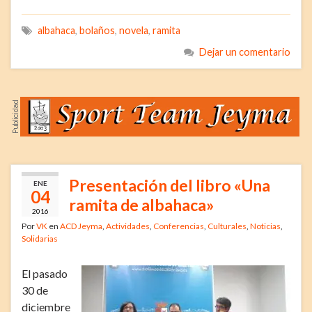
albahaca
,
bolaños
,
novela
,
ramita
Dejar un comentario
Presentación del libro «Una
ENE
04
ramita de albahaca»
2016
Por
VK
en
ACD Jeyma
,
Actividades
,
Conferencias
,
Culturales
,
Noticias
,
Solidarias
El pasado
30 de
diciembre