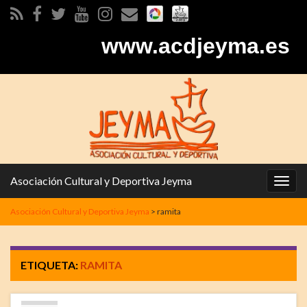
www.acdjeyma.es
Asociación Cultural y Deportiva Jeyma
Alter
la
Asociación Cultural y Deportiva Jeyma
>
ramita
nave
ETIQUETA:
RAMITA