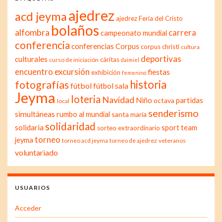
ajedrez
acd jeyma
ajedrez Feria del Cristo
bolaños
alfombra
carrera
campeonato mundial
conferencia
conferencias
Corpus
corpus christi
cultura
deportivas
culturales
cáritas
curso de iniciación
daimiel
excursión
encuentro
fiestas
exhibición
femenino
historia
fotografías
fútbol
fútbol sala
Jeyma
loteria
Navidad
Niño
partidas
octava
local
senderismo
simultáneas
rumbo al mundial
santa maría
solidaridad
solidaria
sport team
sorteo extraordinario
torneo
jeyma
torneo acd jeyma
torneo de ajedrez
veteranos
voluntariado
USUARIOS
Acceder