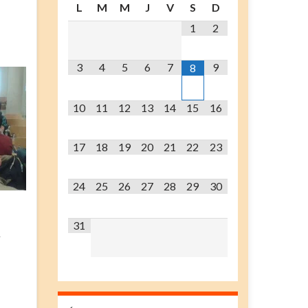
L
M
M
J
V
S
D
1
2
3
4
5
6
7
9
8
10
11
12
13
14
15
16
17
18
19
20
21
22
23
24
25
26
27
28
29
30
31