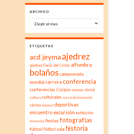
ARCHIVO
Archivo
ETIQUETAS
ajedrez
acd jeyma
alfombra
ajedrez Feria del Cristo
bolaños
campeonato
conferencia
carrera
mundial
conferencias
Corpus
corpus christi
culturales
cultura
curso de iniciación
deportivas
cáritas
daimiel
excursión
encuentro
exhibición
fotografías
fiestas
femenino
historia
fútbol
fútbol sala