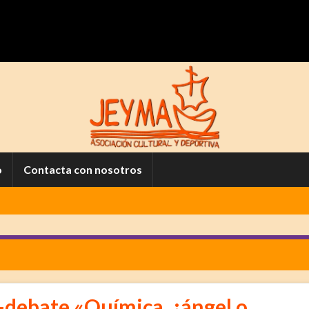
o
Contacta con nosotros
a-debate «Química, ¿ángel o