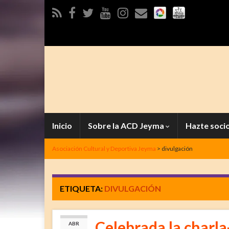
Inicio
Sobre la ACD Jeyma
Hazte soci
Asociación Cultural y Deportiva Jeyma
>
divulgación
ETIQUETA:
DIVULGACIÓN
Celebrada la charl
ABR