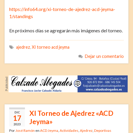
https://info64.org/xi-torneo-de-ajedrez-acd-jeyma-
1/standings
En próximos días se agregarán más imágenes del torneo.
ajedrez
,
XI torneo acd jeyma
Dejar un comentario
XI Torneo de Ajedrez «ACD
DIC
17
Jeyma»
2023
Por
José Ramón
en
ACD Jeyma
,
Actividades
,
Ajedrez
,
Deportivas