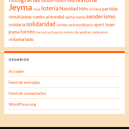
fútbol
fútbol sala
Jeyma
loteria
Navidad
Niño
partidas
octava
local
senderismo
simultáneas
rumbo al mundial
santa maría
solidaridad
solidaria
sport team
sorteo extraordinario
torneo
jeyma
torneo acd jeyma
torneo de ajedrez
veteranos
voluntariado
USUARIOS
Acceder
Feed de entradas
Feed de comentarios
WordPress.org