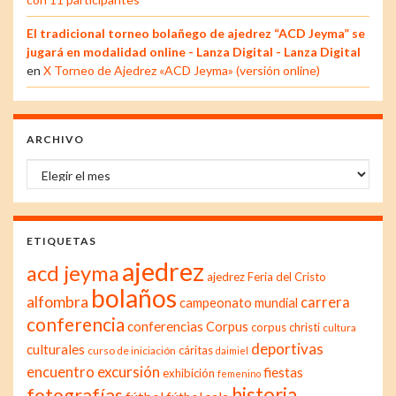
El tradicional torneo bolañego de ajedrez “ACD Jeyma” se
jugará en modalidad online - Lanza Digital - Lanza Digital
en
X Torneo de Ajedrez «ACD Jeyma» (versión online)
ARCHIVO
Archivo
ETIQUETAS
ajedrez
acd jeyma
ajedrez Feria del Cristo
bolaños
alfombra
carrera
campeonato mundial
conferencia
conferencias
Corpus
corpus christi
cultura
deportivas
culturales
cáritas
curso de iniciación
daimiel
excursión
encuentro
fiestas
exhibición
femenino
historia
fotografías