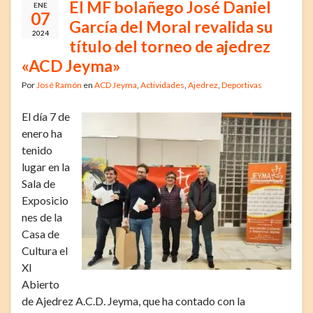
El MF bolañego José Daniel
ENE
07
García del Moral revalida su
2024
título del torneo de ajedrez
«ACD Jeyma»
Por
José Ramón
en
ACD Jeyma
,
Actividades
,
Ajedrez
,
Deportivas
El día 7 de
enero ha
tenido
lugar en la
Sala de
Exposicio
nes de la
Casa de
Cultura el
XI
Abierto
de Ajedrez A.C.D. Jeyma, que ha contado con la