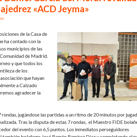
de ajedrez «ACD Jeyma»
vas
posiciones de la Casa de
ue ha contado con la
sos municipios de las
la Comunidad de Madrid.
orneo y que todos los
tileza de los
 asociación que hayan
ialmente a Calzado
ueremos agradecer la
7 rondas, jugándose las partidas a un ritmo de 20 minutos por jugad
alizada. Tras la disputa de estas 7 rondas, el Maestro FIDE bola
ncedor del evento con 6,5 puntos. Los inmediatos perseguidores
o el también bolañego José Ramón Ramírez Díaz y completando el p