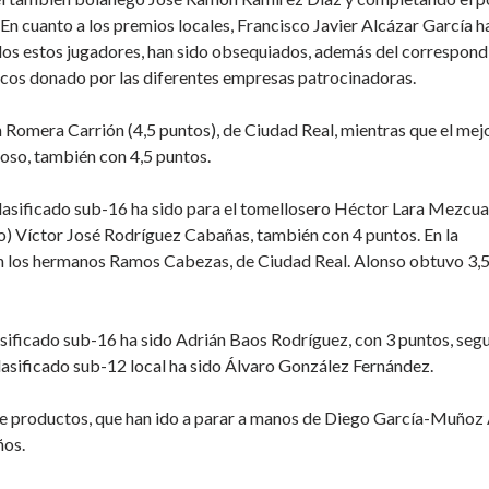
En cuanto a los premios locales, Francisco Javier Alcázar García h
odos estos jugadores, han sido obsequiados, además del correspond
picos donado por las diferentes empresas patrocinadoras.
 Romera Carrión (4,5 puntos), de Ciudad Real, mientras que el mej
so, también con 4,5 puntos.
 clasificado sub-16 ha sido para el tomellosero Héctor Lara Mezcua
o) Víctor José Rodríguez Cabañas, también con 4 puntos. En la
on los hermanos Ramos Cabezas, de Ciudad Real. Alonso obtuvo 3,
clasificado sub-16 ha sido Adrián Baos Rodríguez, con 3 puntos, seg
lasificado sub-12 local ha sido Álvaro González Fernández.
s de productos, que han ido a parar a manos de Diego García-Muñoz 
ños.