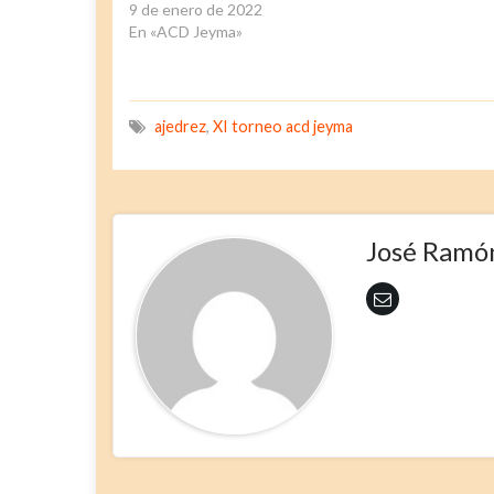
9 de enero de 2022
En «ACD Jeyma»
ajedrez
,
XI torneo acd jeyma
José Ramó