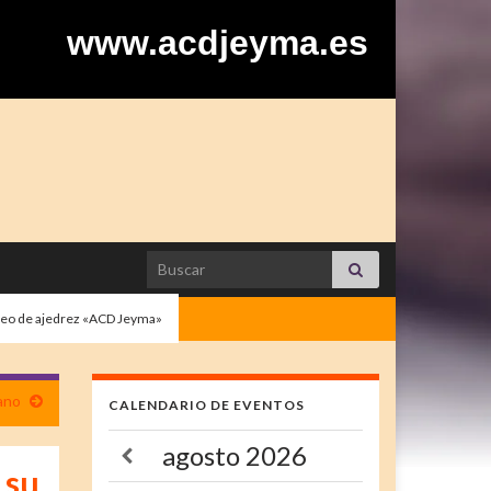
www.acdjeyma.es
Search for:
orneo de ajedrez «ACD Jeyma»
ano
CALENDARIO DE EVENTOS
agosto
2026
 su