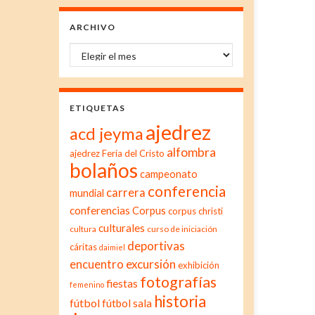
ARCHIVO
Archivo
ETIQUETAS
ajedrez
acd jeyma
alfombra
ajedrez Feria del Cristo
bolaños
campeonato
conferencia
carrera
mundial
conferencias
Corpus
corpus christi
culturales
cultura
curso de iniciación
deportivas
cáritas
daimiel
excursión
encuentro
exhibición
fotografías
fiestas
femenino
historia
fútbol
fútbol sala