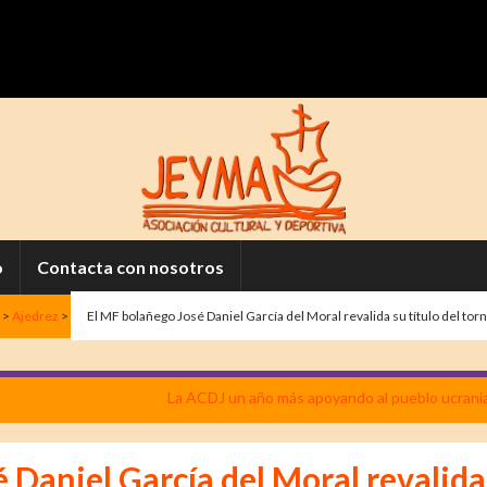
o
Contacta con nosotros
>
Ajedrez
>
El MF bolañego José Daniel García del Moral revalida su título del t
La ACDJ un año más apoyando al pueblo ucrani
 Daniel García del Moral revalida