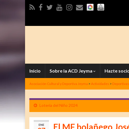
Inicio
Sobre la ACD Jeyma
Hazte soci
Asociación Cultural y Deportiva Jeyma
>
Actividades
>
Deportivas
Lotería del Niño 2024
El MF bolañego José
ENE