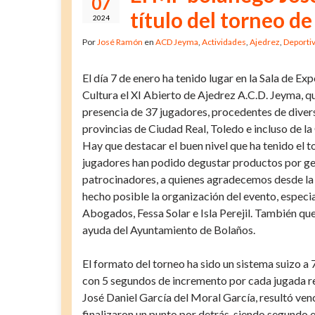
07
título del torneo 
2024
Por
José Ramón
en
ACD Jeyma
,
Actividades
,
Ajedrez
,
Deporti
El día 7 de enero ha tenido lugar en la Sala de Ex
Cultura el XI Abierto de Ajedrez A.C.D. Jeyma, q
presencia de 37 jugadores, procedentes de diver
provincias de Ciudad Real, Toledo e incluso de 
Hay que destacar el buen nivel que ha tenido el t
jugadores han podido degustar productos por gen
patrocinadores, a quienes agradecemos desde la
hecho posible la organización del evento, espec
Abogados, Fessa Solar e Isla Perejil. También q
ayuda del Ayuntamiento de Bolaños.
El formato del torneo ha sido un sistema suizo a 
con 5 segundos de incremento por cada jugada re
José Daniel García del Moral García, resultó ve
finalizaron un punto por detrás, siendo segund