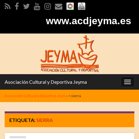
www.acdjeyma.es
Asociación Cultural y Deportiva Jeyma
Alter
la
Asociación Cultural y Deportiva Jeyma
>
sierra
nave
ETIQUETA:
SIERRA