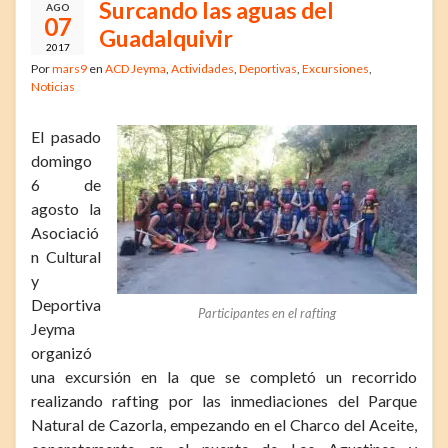
Surcando las aguas del
AGO
07
Guadalquivir
2017
Por
mars9
en
ACD Jeyma
,
Actividades
,
Deportivas
,
Excursiones
,
Noticias
El pasado
domingo
6 de
agosto la
Asociació
n Cultural
y
Deportiva
Participantes en el rafting
Jeyma
organizó
una excursión en la que se completó un recorrido
realizando rafting por las inmediaciones del Parque
Natural de Cazorla, empezando en el Charco del Aceite,