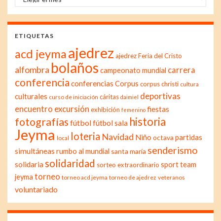
ETIQUETAS
ajedrez
acd jeyma
ajedrez Feria del Cristo
bolaños
alfombra
carrera
campeonato mundial
conferencia
conferencias
Corpus
corpus christi
cultura
deportivas
culturales
cáritas
curso de iniciación
daimiel
excursión
encuentro
fiestas
exhibición
femenino
historia
fotografías
fútbol
fútbol sala
Jeyma
loteria
Navidad
Niño
partidas
octava
local
senderismo
simultáneas
rumbo al mundial
santa maría
solidaridad
solidaria
sport team
sorteo extraordinario
torneo
jeyma
torneo acd jeyma
torneo de ajedrez
veteranos
voluntariado