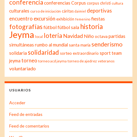
conferencia
conferencias
Corpus
corpus christi
cultura
deportivas
culturales
cáritas
curso de iniciación
daimiel
excursión
encuentro
fiestas
exhibición
femenino
historia
fotografías
fútbol
fútbol sala
Jeyma
loteria
Navidad
Niño
partidas
octava
local
senderismo
simultáneas
rumbo al mundial
santa maría
solidaridad
solidaria
sport team
sorteo extraordinario
torneo
jeyma
torneo acd jeyma
torneo de ajedrez
veteranos
voluntariado
USUARIOS
Acceder
Feed de entradas
Feed de comentarios