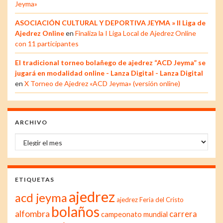
Jeyma»
ASOCIACIÓN CULTURAL Y DEPORTIVA JEYMA » II Liga de
Ajedrez Online
en
Finaliza la I Liga Local de Ajedrez Online
con 11 participantes
El tradicional torneo bolañego de ajedrez “ACD Jeyma” se
jugará en modalidad online - Lanza Digital - Lanza Digital
en
X Torneo de Ajedrez «ACD Jeyma» (versión online)
ARCHIVO
Archivo
ETIQUETAS
ajedrez
acd jeyma
ajedrez Feria del Cristo
bolaños
alfombra
carrera
campeonato mundial