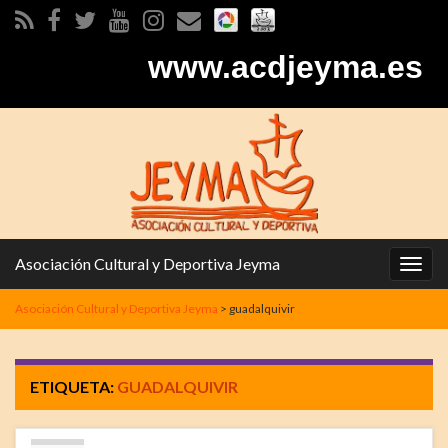
www.acdjeyma.es
Asociación Cultural y Deportiva Jeyma
Alter
la
Asociación Cultural y Deportiva Jeyma
>
guadalquivir
nave
ETIQUETA:
GUADALQUIVIR