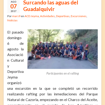
Surcando las aguas del
AGO
07
Guadalquivir
2017
Por
mars9
en
ACD Jeyma
,
Actividades
,
Deportivas
,
Excursiones
,
Noticias
El pasado
domingo
6 de
agosto la
Asociació
n Cultural
y
Deportiva
Participantes en el rafting
Jeyma
organizó
una excursión en la que se completó un recorrido
realizando rafting por las inmediaciones del Parque
Natural de Cazorla, empezando en el Charco del Aceite,