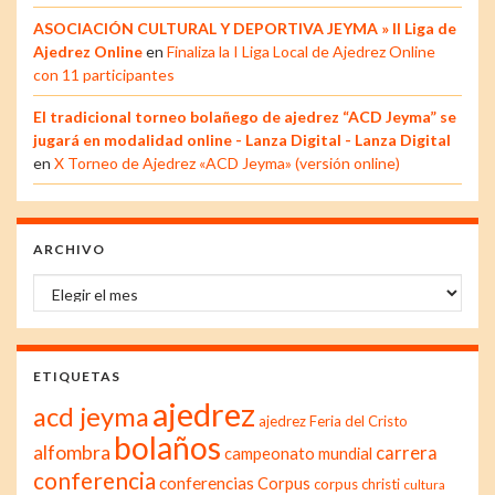
ASOCIACIÓN CULTURAL Y DEPORTIVA JEYMA » II Liga de
Ajedrez Online
en
Finaliza la I Liga Local de Ajedrez Online
con 11 participantes
El tradicional torneo bolañego de ajedrez “ACD Jeyma” se
jugará en modalidad online - Lanza Digital - Lanza Digital
en
X Torneo de Ajedrez «ACD Jeyma» (versión online)
ARCHIVO
Archivo
ETIQUETAS
ajedrez
acd jeyma
ajedrez Feria del Cristo
bolaños
alfombra
carrera
campeonato mundial
conferencia
conferencias
Corpus
corpus christi
cultura