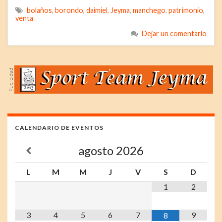
bolaños
,
borondo
,
daimiel
,
Jeyma
,
manchego
,
patrimonio
,
venta
Dejar un comentario
CALENDARIO DE EVENTOS
agosto
2026
L
M
M
J
V
S
D
1
2
3
4
5
6
7
9
8