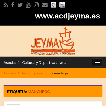
www.acdjeyma.es
Asociación Cultural y Deportiva Jeyma
Alter
la
Asociación Cultural y Deportiva Jeyma
>
manchego
nave
ETIQUETA:
MANCHEGO