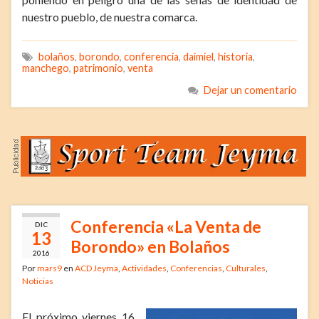
nuestro pueblo, de nuestra comarca.
bolaños
,
borondo
,
conferencia
,
daimiel
,
historia
,
manchego
,
patrimonio
,
venta
Dejar un comentario
Conferencia «La Venta de
DIC
13
Borondo» en Bolaños
2016
Por
mars9
en
ACD Jeyma
,
Actividades
,
Conferencias
,
Culturales
,
Noticias
El próximo viernes 16