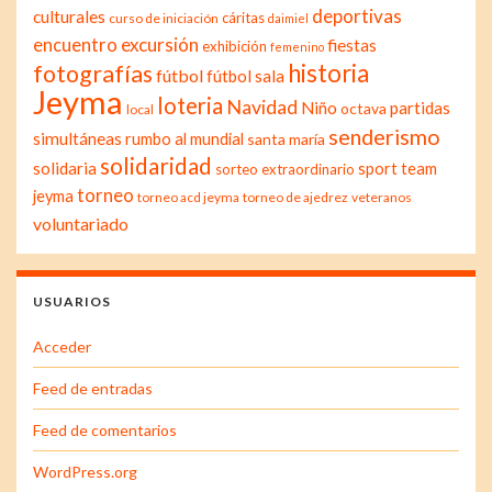
deportivas
culturales
cáritas
curso de iniciación
daimiel
excursión
encuentro
fiestas
exhibición
femenino
historia
fotografías
fútbol
fútbol sala
Jeyma
loteria
Navidad
Niño
partidas
octava
local
senderismo
simultáneas
rumbo al mundial
santa maría
solidaridad
solidaria
sport team
sorteo extraordinario
torneo
jeyma
torneo acd jeyma
torneo de ajedrez
veteranos
voluntariado
USUARIOS
Acceder
Feed de entradas
Feed de comentarios
WordPress.org