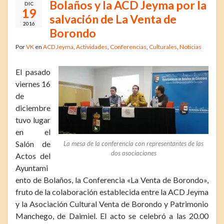
Bolaños y la ACD Jeyma por la
DIC
19
salvación de La Venta de
2016
Borondo
Por
VK
en
ACD Jeyma
,
Actividades
,
Conferencias
,
Culturales
,
Noticias
El pasado
viernes 16
de
diciembre
tuvo lugar
en el
Salón de
La mesa de la conferencia con representantes de las
dos asociaciones
Actos del
Ayuntami
ento de Bolaños, la Conferencia «La Venta de Borondo»,
fruto de la colaboración establecida entre la ACD Jeyma
y la Asociación Cultural Venta de Borondo y Patrimonio
Manchego, de Daimiel. El acto se celebró a las 20.00